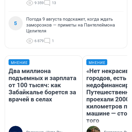
9 359
13
Погода 9 августа подскажет, когда ждать
5
заморозков — приметы на Пантелеймона
Целителя
6 879
1
МНЕНИЕ
МНЕНИЕ
Два миллиона
«Нет некрасив
подъемных и зарплата
городов, есть
от 100 тысяч: как
недофинансиро
Забайкалье борется за
Путешественн
врачей в селах
проехали 2000
километров по 
машине — стои
того