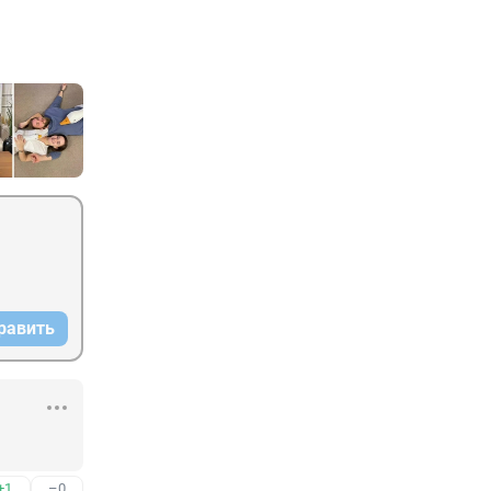
равить
+1
–0