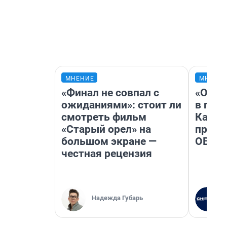
МНЕНИЕ
МНЕНИ
«Финал не совпал с
«Огра
ожиданиями»: стоит ли
в гол
смотреть фильм
Как в
«Старый орел» на
профе
большом экране —
ОВЗ
честная рецензия
Надежда Губарь