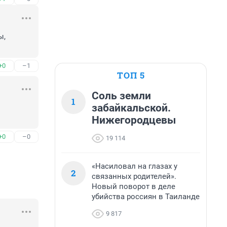
, 
+0
–1
ТОП 5
Соль земли
1
забайкальской.
Нижегородцевы
+0
–0
19 114
«Насиловал на глазах у
2
связанных родителей».
Новый поворот в деле
убийства россиян в Таиланде
9 817