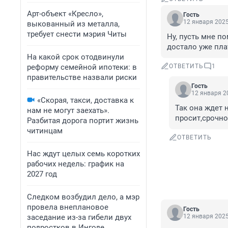
Арт-объект «Кресло»,
Гость
12 января 2025
выкованный из металла,
требует снести мэрия Читы
Ну, пусть мне по
достало уже пла
На какой срок отодвинули
реформу семейной ипотеки: в
ОТВЕТИТЬ
1
правительстве назвали риски
Гость
12 января 20
«Скорая, такси, доставка к
Так она ждет 
нам не могут заехать».
просит,срочно
Разбитая дорога портит жизнь
читинцам
ОТВЕТИТЬ
Нас ждут целых семь коротких
рабочих недель: график на
2027 год
Следком возбудил дело, а мэр
провела внеплановое
Гость
заседание из-за гибели двух
12 января 2025
подростков в Ингоде