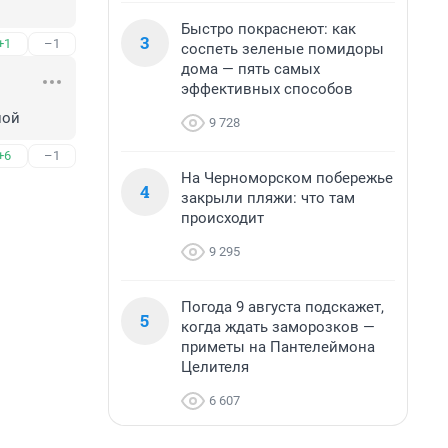
Быстро покраснеют: как
3
+1
–1
соспеть зеленые помидоры
дома — пять самых
эффективных способов
ной
9 728
+6
–1
На Черноморском побережье
4
закрыли пляжи: что там
происходит
9 295
Погода 9 августа подскажет,
5
когда ждать заморозков —
приметы на Пантелеймона
Целителя
6 607