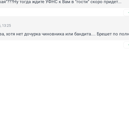
ая"???Ну тогда ждите УФНС к Вам в "гости" скоро придет...
, 13:25
а, хотя нет дочурка чиновника или бандита.... Брешет по пол