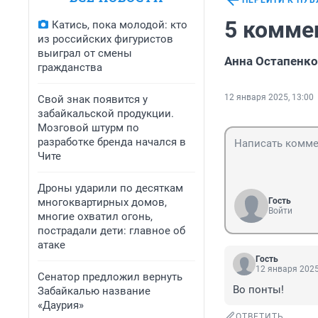
ПЕРЕЙТИ К ПУ
5 комме
Катись, пока молодой: кто
из российских фигуристов
выиграл от смены
Анна Остапенко
гражданства
12 января 2025, 13:00
Свой знак появится у
забайкальской продукции.
Мозговой штурм по
разработке бренда начался в
Чите
Дроны ударили по десяткам
многоквартирных домов,
Гость
Войти
многие охватил огонь,
пострадали дети: главное об
атаке
Гость
12 января 2025
Сенатор предложил вернуть
Во понты!
Забайкалью название
«Даурия»
ОТВЕТИТЬ