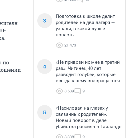
Подготовка к школе делит
3
родителей на два лагеря —
 жителя
узнали, в какой лучше
10-
попасть
ря
21 473
а по
«Не привози их мне в третий
4
раз». Читинец 40 лет
тношении
разводит голубей, которые
всегда к нему возвращаются
8 639
9
«Насиловал на глазах у
5
связанных родителей».
Новый поворот в деле
убийства россиян в Таиланде
8 338
9