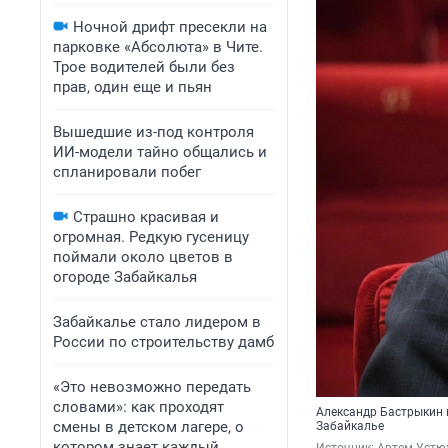
Ночной дрифт пресекли на
парковке «Абсолюта» в Чите.
Трое водителей были без
прав, один еще и пьян
Вышедшие из-под контроля
ИИ-модели тайно общались и
спланировали побег
Страшно красивая и
огромная. Редкую гусеницу
поймали около цветов в
огороде Забайкалья
Забайкалье стало лидером в
России по строительству дамб
«Это невозможно передать
словами»: как проходят
Александр Бастрыкин п
смены в детском лагере, о
Забайкалье
котором знает каждый