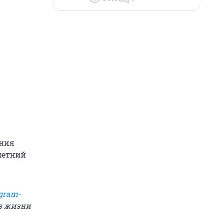
ения
летний
gram-
из жизни