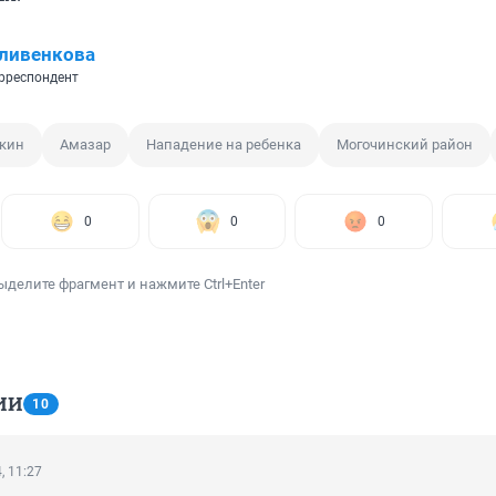
ливенкова
рреспондент
ыкин
Амазар
Нападение на ребенка
Могочинский район
0
0
0
ыделите фрагмент и нажмите Ctrl+Enter
ИИ
10
, 11:27