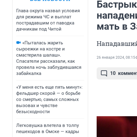
Бастрык
Глава округа назвал условия
нападени
для режима ЧС и выплат
пострадавшим от паводка
мать в 
дачникам под Читой
Нападавший
«Пыталась жарить
сыроежки на костре и
смастерила шалаш».
26 января 2024, 08:15
Спасатели рассказали, как
провела ночь заблудившаяся
10
коммен
забайкалка
«У меня есть еще пять минут»:
фельдшер скорой — о борьбе
со смертью, самых сложных
вызовах и чувстве
безысходности
Легковушка влетела в толпу
пешеходов в Омске — кадры