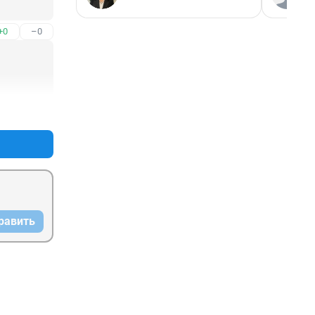
+0
–0
+0
–0
равить