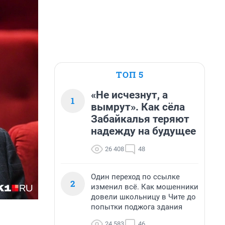
ТОП 5
«Не исчезнут, а
1
вымрут». Как сёла
Забайкалья теряют
надежду на будущее
26 408
48
Один переход по ссылке
2
изменил всё. Как мошенники
довели школьницу в Чите до
попытки поджога здания
24 583
46