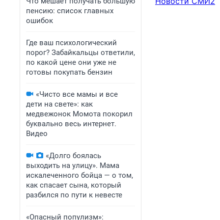
Новости СМИ2
Что мешает получать большую
пенсию: список главных
ошибок
Где ваш психологический
порог? Забайкальцы ответили,
по какой цене они уже не
готовы покупать бензин
«Чисто все мамы и все
дети на свете»: как
медвежонок Момота покорил
буквально весь интернет.
Видео
«Долго боялась
выходить на улицу». Мама
искалеченного бойца — о том,
как спасает сына, который
разбился по пути к невесте
«Опасный популизм»: