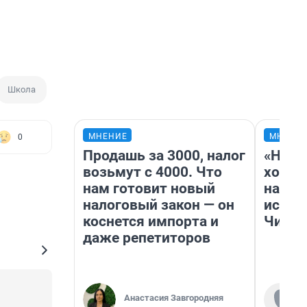
Школа
МНЕНИЕ
МНЕНИ
0
Продашь за 3000, налог
«Нача
возьмут с 4000. Что
хозяи
нам готовит новый
навод
налоговый закон — он
истор
коснется импорта и
Читы
даже репетиторов
Анастасия Завгородняя