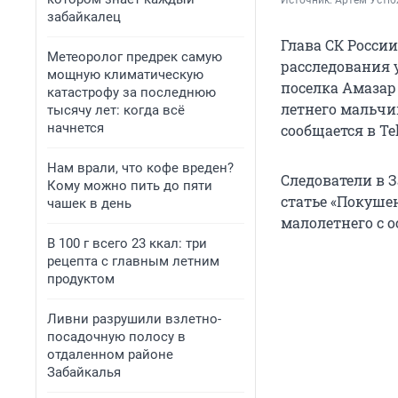
Источник: 
Артем Устю
забайкалец
Глава СК Росси
Метеоролог предрек самую
расследования 
мощную климатическую
поселка Амазар
катастрофу за последнюю
летнего мальчик
тысячу лет: когда всё
начнется
сообщается в Te
Нам врали, что кофе вреден?
Следователи в 
Кому можно пить до пяти
статье «Покуше
чашек в день
малолетнего с о
В 100 г всего 23 ккал: три
рецепта с главным летним
продуктом
Ливни разрушили взлетно-
посадочную полосу в
отдаленном районе
Забайкалья