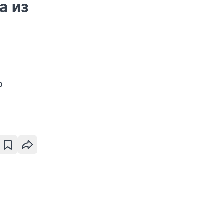
а из
о