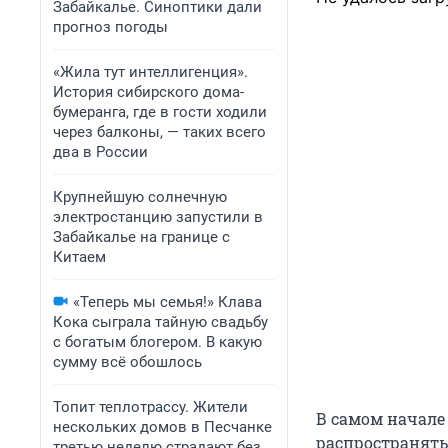
Забайкалье. Синоптики дали
прогноз погоды
«Жила тут интеллигенция».
История сибирского дома-
бумеранга, где в гости ходили
через балконы, — таких всего
два в России
Крупнейшую солнечную
электростанцию запустили в
Забайкалье на границе с
Китаем
«Теперь мы семья!» Клава
Кока сыграла тайную свадьбу
с богатым блогером. В какую
сумму всё обошлось
Топит теплотрассу. Жители
В самом начале
нескольких домов в Песчанке
распространятьс
третью неделю страдают без