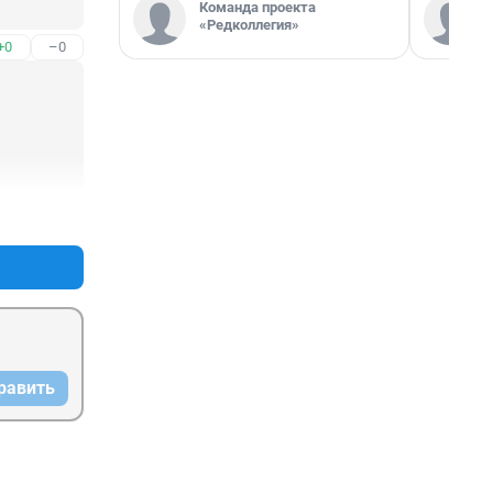
Команда проекта
«Редколлегия»
+0
–0
+2
–0
равить