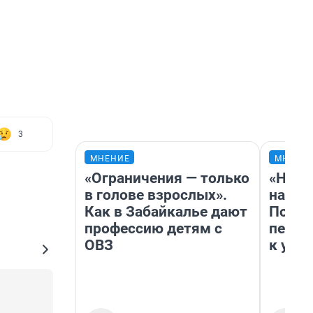
3
МНЕНИЕ
МНЕНИ
«Ограничения — только
«Надо
в голове взрослых».
надо 
Как в Забайкалье дают
Почем
профессию детям с
перес
ОВЗ
к успе