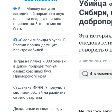
Убийца «
Всю Москву напугал
Сибири, 
загадочный взрыв: его звук
слышали везде, а причина
добропо
неизвестна. Что это могло
быть
Эта история
«Смели гибриды Voyah». В
следовател
России возник дефицит
говорить о 
электромобилей
Тигры на пляже и 300 оленей
30 апреля 2024, 19:30
в дикой природе: топ-24
самых красивых бухт
4
коммент
Приморского края
Студентка ИРНИТУ получила
миллион рублей на развитие
своего стартапа
Дождливые выходные ждут
Не удалось загр