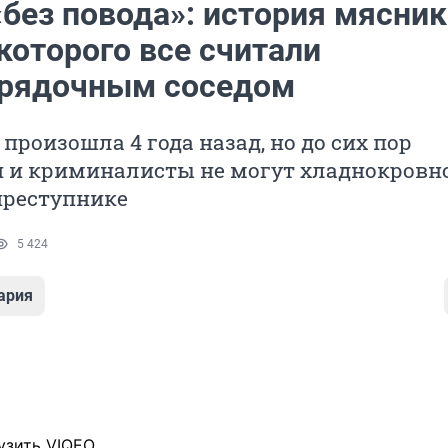
без повода»: история мясник
которого все считали
рядочным соседом
 произошла 4 года назад, но до сих пор
и и криминалисты не могут хладнокровн
преступнике
5 424
ария
узить VIQEO