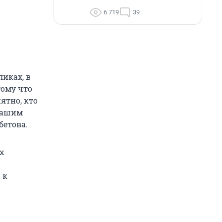
6 719
39
иках, в
тому что
ятно, кто
 нашим
бетова.
х
 к