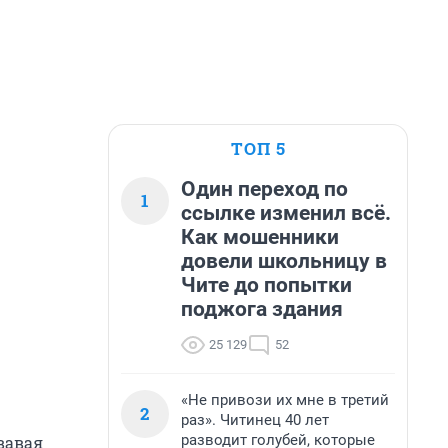
ТОП 5
Один переход по
1
ссылке изменил всё.
Как мошенники
довели школьницу в
Чите до попытки
поджога здания
25 129
52
«Не привози их мне в третий
2
раз». Читинец 40 лет
разводит голубей, которые
вавая