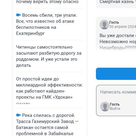
почему верить этому опасно
Смертная казнь 
Восемь сбили, три упали.
Все, что известно об атаке
Гость
беспилотников на
30 апреля 2024
Екатеринбург
Вы уже достали с р
Невозможно норм
Читинцы самостоятельно
Нищеброды!!!!!!!!
засыпают разбитую дорогу за
роддомом. И уже устали это
делать
От простой идеи до
миллиардной эффективности:
как работают кайдзен-
проекты на ГМК «Удокан»
Гость
Войти
Река слилась с дорогой.
Трасса Газимурский Завод —
Батакан остается самой
проблемной в Забайкалье