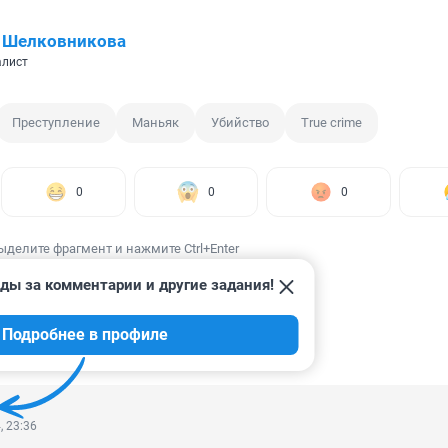
 Шелковникова
алист
Преступление
Маньяк
Убийство
True crime
0
0
0
ыделите фрагмент и нажмите Ctrl+Enter
ды за комментарии и другие задания!
Подробнее в профиле
ИИ
4
, 23:36