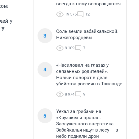
всегда к нему возвращаются
жом
19 575
12
лей у
 у
Соль земли забайкальской.
3
Нижегородцевы
9 109
7
«Насиловал на глазах у
4
связанных родителей».
Новый поворот в деле
убийства россиян в Таиланде
8 974
9
Уехал за грибами на
5
«Крузаке» и пропал.
Заслуженного энергетика
Забайкалья ищут в лесу — в
небо подняли дрон