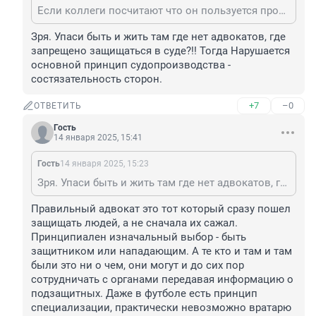
Если коллеги посчитают что он пользуется прошлыми навыками то могут и посодействовать окончанию его карьеры. СК РФ защищает интересы государства, граждан, бюджета. А он теперь чьи? Чиновников непонятно как попавших на свои места?
Зря. Упаси быть и жить там где нет адвокатов, где 
запрещено защищаться в суде?!! Тогда Нарушается 
основной принцип судопроизводства - 
состязательность сторон.
+7
–0
ОТВЕТИТЬ
Гость
14 января 2025, 15:41
Гость
14 января 2025, 15:23
Зря. Упаси быть и жить там где нет адвокатов, где запрещено защищаться в суде?!! Тогда Нарушается основной принцип судопроизводства - состязательность сторон.
Правильный адвокат это тот который сразу пошел 
защищать людей, а не сначала их сажал. 
Принципиален изначальный выбор - быть 
защитником или нападающим. А те кто и там и там 
были это ни о чем, они могут и до сих пор 
сотрудничать с органами передавая информацию о 
подзащитных. Даже в футболе есть принцип 
специализации, практически невозможно вратарю 