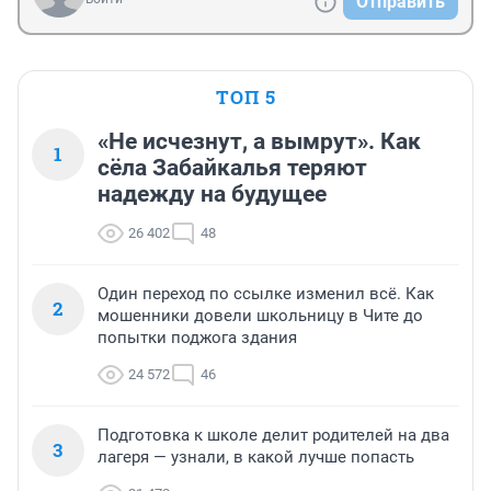
Отправить
ТОП 5
«Не исчезнут, а вымрут». Как
1
сёла Забайкалья теряют
надежду на будущее
26 402
48
Один переход по ссылке изменил всё. Как
2
мошенники довели школьницу в Чите до
попытки поджога здания
24 572
46
Подготовка к школе делит родителей на два
3
лагеря — узнали, в какой лучше попасть