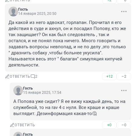
ОТВЕТИТЬ
Гость
14 января 2025, 20:50
Да какой из него адвокат, горлапан. Прочитал я его 
действия в суде и ахнул, он и посадил Попову, кто же 
так защищает? Он как был следователь , так и 
остался, и не понял пока ничего. Много говорить и 
задавать вопросы невпопад, и не по делу ,это только 
" дразнить собаку ,чтобы больнее укусила". 
Называется весь этот " балаган" симуляция кипучей 
деятельности.
+12
–2
ОТВЕТИТЬ
2
Гость
15 января 2025, 17:54
А Попова уже сидит? Я ее вижу каждый день, то на 
служебной, то на rav 4 с нуля. Все краше и краше 
выглядит. Дезинформация какая-то🤔
+0
–0
ОТВЕТИТЬ
Гость