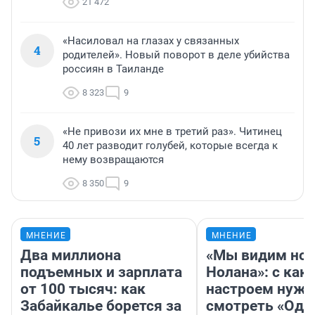
21 472
«Насиловал на глазах у связанных
4
родителей». Новый поворот в деле убийства
россиян в Таиланде
8 323
9
«Не привози их мне в третий раз». Читинец
5
40 лет разводит голубей, которые всегда к
нему возвращаются
8 350
9
МНЕНИЕ
МНЕНИЕ
Два миллиона
«Мы видим нов
подъемных и зарплата
Нолана»: с как
от 100 тысяч: как
настроем нужн
Забайкалье борется за
смотреть «Оди