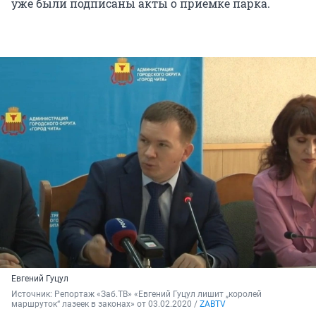
уже были подписаны акты о приемке парка.
Евгений Гуцул
Источник: 
Репортаж «Заб.ТВ» «Евгений Гуцул лишит „королей 
маршруток“ лазеек в законах» от 03.02.2020 / 
ZABTV