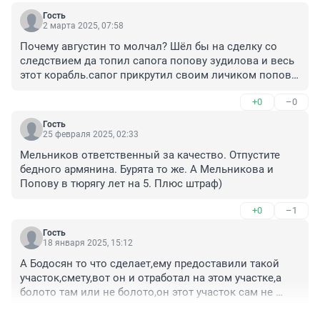
Гость
2 марта 2025, 07:58
Почему августин то молчал? Шёл бы на сделку со 
следствием да топил сапога попову зудилова и весь 
этот корабль.сапог прикрутил своим личиком попову 
к себе сча её утопит а сам герой у него все по закону
+0
–0
Гость
25 февраля 2025, 02:33
Мельников ответственный за качество. Отпустите 
бедного армянина. Бурята то же. А Мельникова и 
Попову в тюрягу лет на 5. Плюс штраф)
+0
–1
Гость
18 января 2025, 15:12
А Бодосян то что сделает,ему предоставили такой 
участок,смету,вот он и отработал на этом участке,а 
болото там или не болото,он этот участок сам не 
выбирал.Сксзали от сель до сель,вот и трудился там.
+2
–1