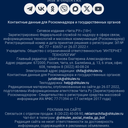
Контактные данные для Роскомнадзора и государственных органов
Сетевое издание «Чита.РУ» (18+)
Зарегистрировано Федеральной службой по надзору в сфере связи,
информационных технологий и массовых коммуникаций (Роскомнадзор)
Регистрационный номер и дата принятия решения о регистрации: ЭЛ №
ФС 77 – 83657 от 26.07.2022 г.
Учредитель: Общество с ограниченной ответственностью "ИНТЕРНЕТ
ТЕХНОЛОГИИ"
Главный редактор: Шайтанова Екатерина Александровна
Адрес редакции: 672000, Россия, Чита, ул. Балябина, д. 13, 6 этаж, офис
608, телефон 8 (3022) 40-08-24
Электронный адрес редакции:
chita@shkulev.ru
Контактные данные для Роскомнадзора и государственных органов:
juristnsk@shkulev.ru
Техподдержка:
help@shkulev.ru
Редакционные материалы, опубликованные на сайте до 26.07.2022,
подготовлены Информационным агентством Чита.Ру (Зарегистрировано
Роскомнадзором - Свидетельство о регистрации средства массовой
информации ИА №ФС 77-71394 от 17 октября 2017 года)
РЕКЛАМА НА САЙТЕ
Связаться с отделом продаж: 8 (30-22) 40-08-90,
reklamachita@shkulev.ru
Чат-бот в телеграм:
@shkulev_social_media_gp_bot
Редакция сайта не несет ответственности за достоверность
информации, содержащейся в рекламных объявлениях.