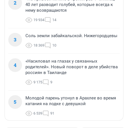
2
40 лет разводит голубей, которые всегда к
нему возвращаются
19 934
14
Соль земли забайкальской. Нижегородцевы
3
18 369
10
«Насиловал на глазах у связанных
4
родителей». Новый поворот в деле убийства
россиян в Таиланде
9 175
9
Молодой парень утонул в Арахлее во время
5
катания на лодке с девушкой
6 539
91