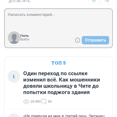
+7
–0
ОТВЕТИТЬ
Гость
Войти
Отправить
ТОП 5
Один переход по ссылке
1
изменил всё. Как мошенники
довели школьницу в Чите до
попытки поджога здания
25 493
54
«Не привози их мне в третий раз». Читинец