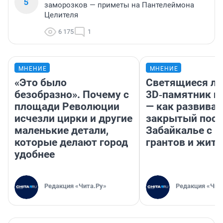
5
заморозков — приметы на Пантелеймона
Целителя
6 175
1
МНЕНИЕ
МНЕНИЕ
«Это было
Светящиеся ла
безобразно». Почему с
3D‑памятник и
площади Революции
— как развивае
исчезли цирки и другие
закрытый посе
маленькие детали,
Забайкалье с 
которые делают город
грантов и жите
удобнее
Редакция «Чита.Ру»
Редакция «Чит