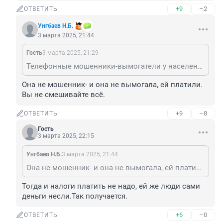
+9
–2
ОТВЕТИТЬ
Унгбаев Н.Б.
3 марта 2025, 21:44
Гость
3 марта 2025, 21:29
Телефонные мошенники-вымогатели у населения , в т.ч. бабушек тоже работают, а не сидят на месте, постоянно совершенствуя свои методы обмана и отъема денег, с такой логикой как у вас они тоже молодцы, и люди у нас не любят успешных. Ну ок, далеко пойдем.
Она не мошенник- и она не вымогала, ей платили. 
Вы не смешивайте всё.
+9
–8
ОТВЕТИТЬ
Гость
3 марта 2025, 22:15
Унгбаев Н.Б.
3 марта 2025, 21:44
Она не мошенник- и она не вымогала, ей платили. Вы не смешивайте всё.
Тогда и налоги платить не надо, ей же люди сами 
деньги несли.Так получается.
+6
–0
ОТВЕТИТЬ