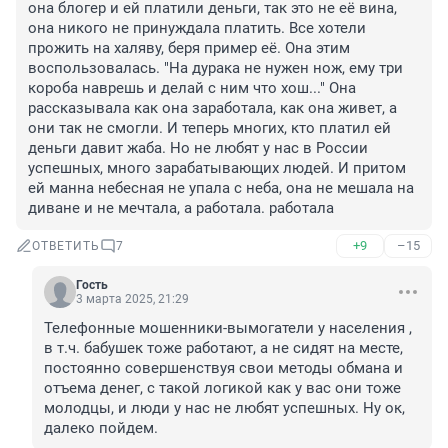
она блогер и ей платили деньги, так это не её вина, 
она никого не принуждала платить. Все хотели 
прожить на халяву, беря пример её. Она этим 
воспользовалась. "На дурака не нужен нож, ему три 
короба наврешь и делай с ним что хош..." Она 
рассказывала как она заработала, как она живет, а 
они так не смогли. И теперь многих, кто платил ей 
деньги давит жаба. Но не любят у нас в России 
успешных, много зарабатывающих людей. И притом 
ей манна небесная не упала с неба, она не мешала на 
диване и не мечтала, а работала. работала
+9
–15
ОТВЕТИТЬ
7
Гость
3 марта 2025, 21:29
Телефонные мошенники-вымогатели у населения , 
в т.ч. бабушек тоже работают, а не сидят на месте, 
постоянно совершенствуя свои методы обмана и 
отъема денег, с такой логикой как у вас они тоже 
молодцы, и люди у нас не любят успешных. Ну ок, 
далеко пойдем.