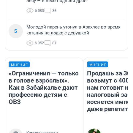
лесу — в небо подняли дрон
6 583
38
Молодой парень утонул в Арахлее во время
5
катания на лодке с девушкой
6 052
81
МНЕНИЕ
МНЕНИЕ
«Ограничения — только
Продашь за 300
в голове взрослых».
возьмут с 4000
Как в Забайкалье дают
нам готовит н
профессию детям с
налоговый зако
ОВЗ
коснется импор
даже репетито
Команда проекта