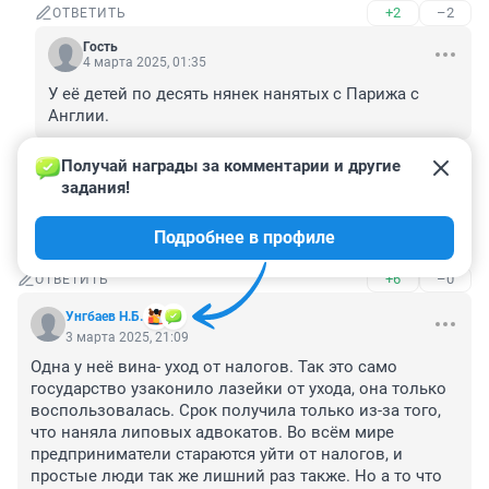
+2
–2
ОТВЕТИТЬ
Гость
4 марта 2025, 01:35
У её детей по десять нянек нанятых с Парижа с 
Англии.
+5
–0
ОТВЕТИТЬ
Получай награды за комментарии и другие 
задания!
Гость
3 марта 2025, 21:18
Подробнее в профиле
Не играйте в азартные игры.........
+6
–0
ОТВЕТИТЬ
Унгбаев Н.Б.
3 марта 2025, 21:09
Одна у неё вина- уход от налогов. Так это само 
государство узаконило лазейки от ухода, она только 
воспользовалась. Срок получила только из-за того, 
что наняла липовых адвокатов. Во всём мире 
предприниматели стараются уйти от налогов, и 
простые люди так же лишний раз также. Но а то что 