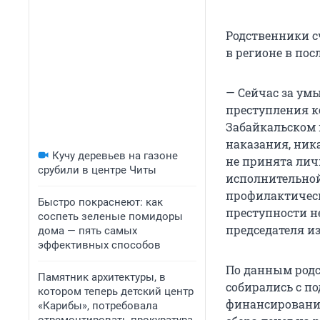
Родственники с
в регионе в пос
— Сейчас за ум
преступления к
Забайкальском 
наказания, ник
Кучу деревьев на газоне
не принята личн
срубили в центре Читы
исполнительной
профилактическ
Быстро покраснеют: как
преступности н
соспеть зеленые помидоры
председателя и
дома — пять самых
эффективных способов
По данным родс
Памятник архитектуры, в
собирались с п
котором теперь детский центр
финансирования
«Карибы», потребовала