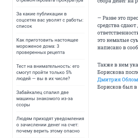
отремонтировать прокуратура
сбора денег на
За какие публикации в
— Разве это пре
соцсетях вас уволят с работы:
средства сдают
список
ответственност
это немалые су
Как приготовить настоящее
мороженое дома: 3
написано в соо
проверенных рецепта
Также в нем ук
Тест на внимательность: его
Борискова посл
смогут пройти только 5%
людей — вы в их числе?
Дмитрия Обло
Борисков был в
Забайкалец спалил две
машины знакомого из-за
ссоры
Людям приходят уведомления
о зачислении денег на счет:
почему верить этому опасно