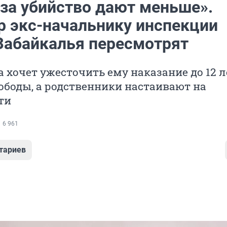
 за убийство дают меньше».
р экс-начальнику инспекции
абайкалья пересмотрят
 хочет ужесточить ему наказание до 12 л
боды, а родственники настаивают на
ти
6 961
тариев