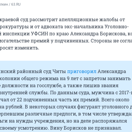
кин / 63.RU
краевой суд рассмотрит апелляционные жалобы от
рокуратуры и от адвоката экс-начальника Уголовно-
 инспекции УФСИН по краю Александра Борискова, к
огательстве премий у подчиненных. Стороны не согла
росят изменить.
инский районный суд Читы
приговорил
Александра
колонии общего режима на 9 лет с запретом занимать
 должности на госслужбе, а также лишив звания
внутренней службы. По данным суда, мужчина с
2017-
учал от 22 подчиненных часть их премий. Всего около
а рублей. В некоторых случаях фигурант уголовного 
ерпевшим различные предлоги, в том числе утверждал
ьги на нужды учреждения, но на деле распоряжался
своему усмотрению. Вину Борисков не признавал.