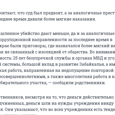
читают, что суд был предвзят, а за аналогичные прес
леднее время давали более мягкие наказания.
ышленное убийство дают меньше, да и за аналогичные
оррупционной направленности за последнее время в
крае были приговоры, где назначался более мягкий в
ак не связанный с изоляцией от общества. Во внимани
ость: 25 лет безупречной службы в органах МВД и уг
 системы, большой вклад в развитие Забайкалья, а и
ая работа, направленная на недопущение повторной
есовершеннолетними, а также многолетняя работа в к
збирательного участка, — сообщили родственники.
твенников, несмотря на то, что деньги действительно
одчиненных, деньги шли на нужды учреждения ввиду 
. Они указывают, что во всех учреждениях есть тенд