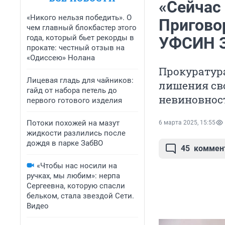
«Сейчас
«Никого нельзя победить». О
Пригово
чем главный блокбастер этого
года, который бьет рекорды в
УФСИН З
прокате: честный отзыв на
«Одиссею» Нолана
Прокуратура
Лицевая гладь для чайников:
лишения сво
гайд от набора петель до
невиновнос
первого готового изделия
Потоки похожей на мазут
6 марта 2025, 15:55
жидкости разлились после
дождя в парке ЗабВО
45
коммен
«Чтобы нас носили на
ручках, мы любим»: нерпа
Сергеевна, которую спасли
бельком, стала звездой Сети.
Видео