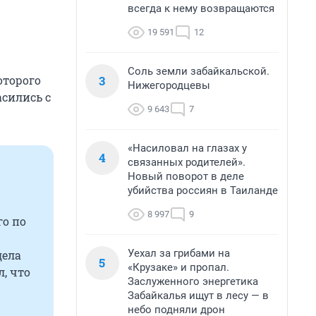
всегда к нему возвращаются
19 591
12
Соль земли забайкальской.
3
оторого
Нижегородцевы
сились с
9 643
7
«Насиловал на глазах у
4
связанных родителей».
Новый поворот в деле
убийства россиян в Таиланде
8 997
9
го
по
Уехал за грибами на
дела
5
«Крузаке» и пропал.
, что
Заслуженного энергетика
Забайкалья ищут в лесу — в
небо подняли дрон