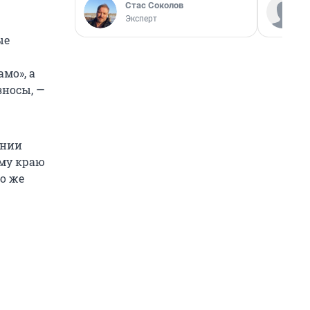
Стас Соколов
Эксперт
ые
мо», а
зносы, —
ении
ому краю
ко же