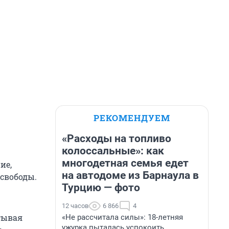
РЕКОМЕНДУЕМ
«Расходы на топливо
колоссальные»: как
многодетная семья едет
ие,
на автодоме из Барнаула в
 свободы.
Турцию — фото
12 часов
6 866
4
тывая
«Не рассчитала силы»: 18-летняя
ужурка пыталась успокоить