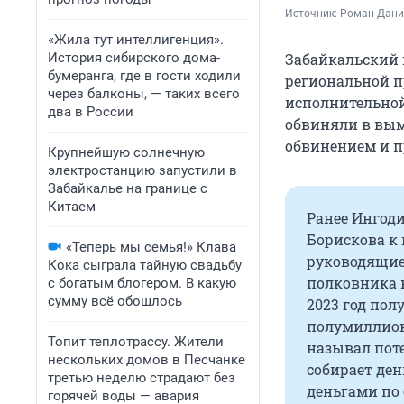
Источник: 
Роман Данил
«Жила тут интеллигенция».
История сибирского дома-
Забайкальский 
бумеранга, где в гости ходили
региональной п
через балконы, — таких всего
исполнительной
два в России
обвиняли в вым
обвинением и п
Крупнейшую солнечную
электростанцию запустили в
Забайкалье на границе с
Китаем
Ранее Ингод
Борискова к 
«Теперь мы семья!» Клава
руководящие
Кока сыграла тайную свадьбу
полковника 
с богатым блогером. В какую
сумму всё обошлось
2023 год пол
полумиллион
Топит теплотрассу. Жители
называл пот
нескольких домов в Песчанке
собирает ден
третью неделю страдают без
деньгами по 
горячей воды — авария