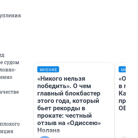
тупления
ид
е судом
оловно-
МНЕНИЕ
МНЕНИ
менно
«Никого нельзя
«Огра
победить». О чем
в гол
ачестве
главный блокбастер
Как в
этого года, который
профе
бьет рекорды в
ОВЗ
прокате: честный
отзыв на «Одиссею»
плохого
Нолана
енция