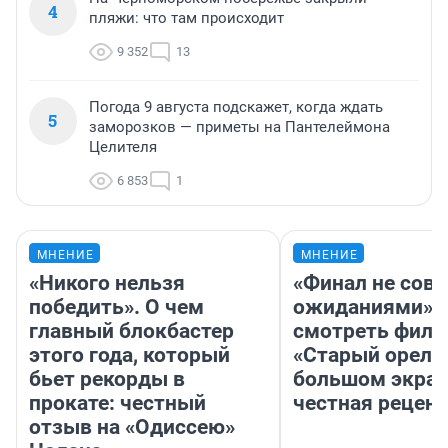
4
пляжи: что там происходит
9 352
13
Погода 9 августа подскажет, когда ждать
5
заморозков — приметы на Пантелеймона
Целителя
6 853
1
МНЕНИЕ
МНЕНИЕ
«Никого нельзя
«Финал не совп
победить». О чем
ожиданиями»: 
главный блокбастер
смотреть фил
этого года, который
«Старый орел» 
бьет рекорды в
большом экран
прокате: честный
честная рецен
отзыв на «Одиссею»