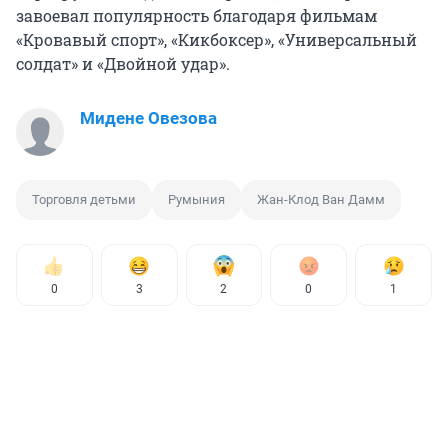
завоевал популярность благодаря фильмам
«Кровавый спорт», «Кикбоксер», «Универсальный
солдат» и «Двойной удар».
Мидене Овезова
Торговля детьми
Румыния
Жан-Клод Ван Дамм
0
3
2
0
1