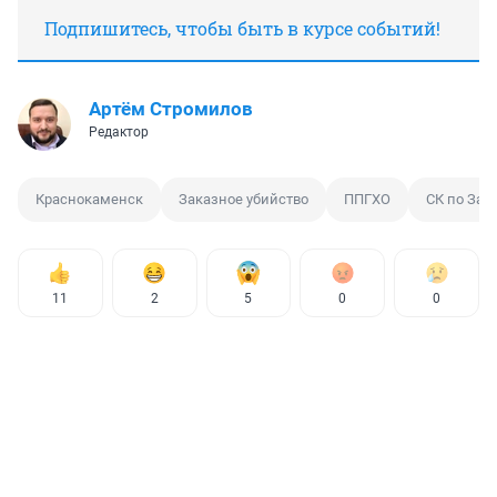
Подпишитесь, чтобы быть в курсе событий!
Артём Стромилов
Редактор
Краснокаменск
Заказное убийство
ППГХО
СК по Заб
11
2
5
0
0