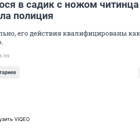
ося в садик с ножом читинца
ла полиция
льно, его действия квалифицированы ка
.
5 709
тариев
узить VIQEO