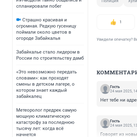
ИИ-модели тайно общались и
Полиция
Хули
спланировали побег
Страшно красивая и
1
огромная. Редкую гусеницу
поймали около цветов в
огороде Забайкалья
Увидели опечатку? В
Забайкалье стало лидером в
России по строительству дамб
КОММЕНТАР
«Это невозможно передать
словами»: как проходят
смены в детском лагере, о
Гость
котором знает каждый
24 мая 2025, 1
забайкалец
Нет тебе ни адре
Метеоролог предрек самую
мощную климатическую
Гость
катастрофу за последнюю
24 мая 2025, 1
тысячу лет: когда всё
Говорят из новы
начнется