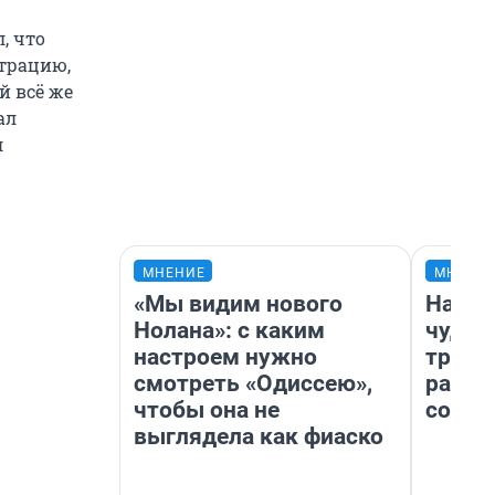
, что
страцию,
й всё же
ал
л
МНЕНИЕ
МНЕНИ
«Мы видим нового
Насле
Нолана»: с каким
чудом
настроем нужно
транс
смотреть «Одиссею»,
разне
чтобы она не
совет
выглядела как фиаско