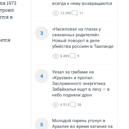
ля 1973
всегда к нему возвращаются
строил
13 395
11
ится в
«Насиловал на глазах у
3
связанных родителей».
ется
Новый поворот в деле
убийства россиян в Таиланде
8 499
9
Уехал за грибами на
4
«Крузаке» и пропал.
Заслуженного энергетика
Забайкалья ищут в лесу — в
небо подняли дрон
6 513
38
Молодой парень утонул в
5
Арахлее во время катания на