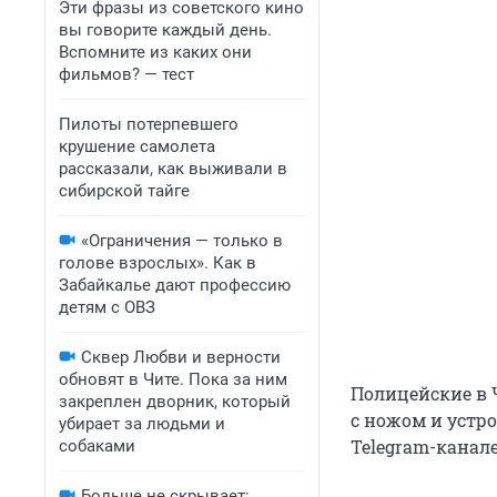
Эти фразы из советского кино
вы говорите каждый день.
Вспомните из каких они
фильмов? — тест
Пилоты потерпевшего
крушение самолета
рассказали, как выживали в
сибирской тайге
«Ограничения — только в
голове взрослых». Как в
Забайкалье дают профессию
детям с ОВЗ
Сквер Любви и верности
обновят в Чите. Пока за ним
Полицейские в 
закреплен дворник, который
с ножом и устро
убирает за людьми и
Telegram-канал
собаками
Больше не скрывает: