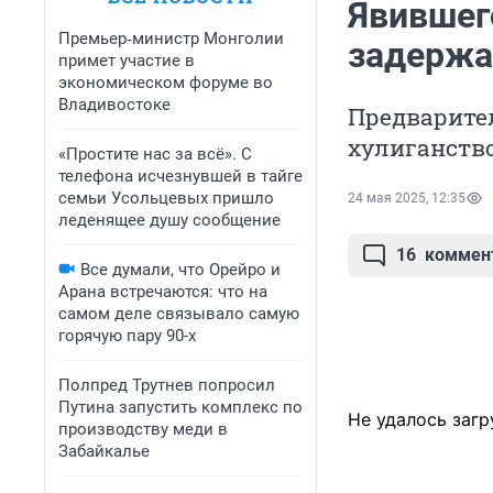
Явившег
Премьер‑министр Монголии
задержа
примет участие в
экономическом форуме во
Владивостоке
Предварите
хулиганство
«Простите нас за всё». С
телефона исчезнувшей в тайге
семьи Усольцевых пришло
24 мая 2025, 12:35
леденящее душу сообщение
16
коммен
Все думали, что Орейро и
Арана встречаются: что на
самом деле связывало самую
горячую пару 90-х
Полпред Трутнев попросил
Путина запустить комплекс по
Не удалось загр
производству меди в
Забайкалье