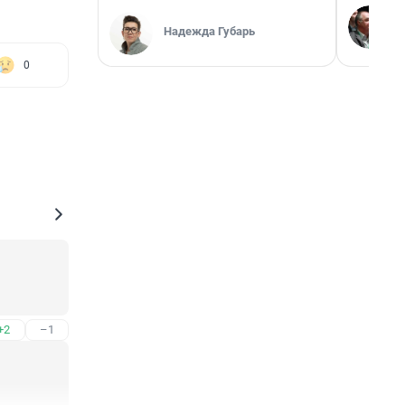
Надежда Губарь
0
+2
–1