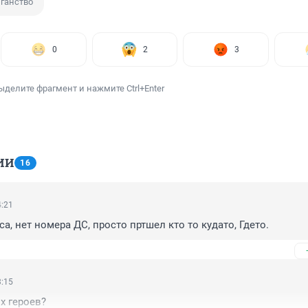
ганство
0
2
3
ыделите фрагмент и нажмите Ctrl+Enter
ИИ
16
4:21
са, нет номера ДС, просто пртшел кто то кудато, Гдето.
3:15
х героев?