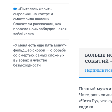
«Пыталась жарить
сыроежки на костре и
смастерила шалаш».
Спасатели рассказали, как
провела ночь заблудившаяся
забайкалка
«У меня есть еще пять минут»:
фельдшер скорой — о борьбе
БОЛЬШЕ НО
со смертью, самых сложных
вызовах и чувстве
СОБЫТИЙ —
безысходности
Подпишитесь,
Пьяный мужчин
Чите, разыскива
«Чита.Ру», что с
садика.