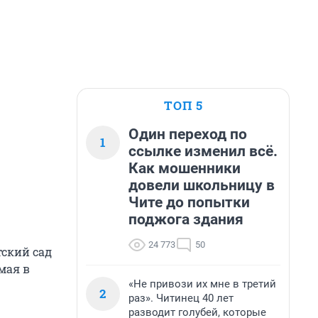
ТОП 5
Один переход по
1
ссылке изменил всё.
Как мошенники
довели школьницу в
Чите до попытки
поджога здания
24 773
50
тский сад
мая в
«Не привози их мне в третий
2
раз». Читинец 40 лет
разводит голубей, которые