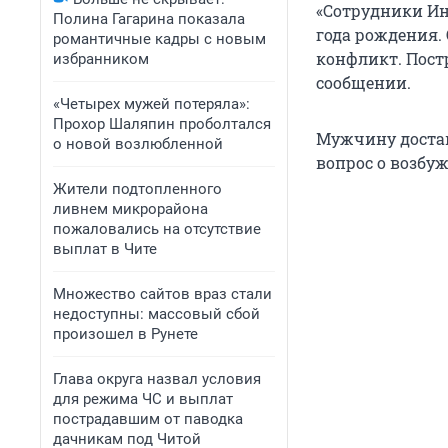
«Сотрудники Ин
Полина Гагарина показала
года рождения. 
романтичные кадры с новым
конфликт. Постр
избранником
сообщении.
«Четырех мужей потеряла»:
Прохор Шаляпин проболтался
Мужчину достав
о новой возлюбленной
вопрос о возбуж
Жители подтопленного
ливнем микрорайона
пожаловались на отсутствие
выплат в Чите
Множество сайтов враз стали
недоступны: массовый сбой
произошел в Рунете
Глава округа назвал условия
для режима ЧС и выплат
пострадавшим от паводка
дачникам под Читой