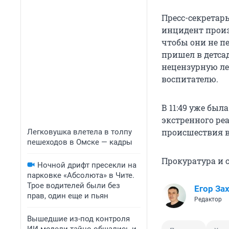
Пресс-секретарь
инцидент произ
чтобы они не п
пришел в детсад
нецензурную ле
воспитателю.
В 11:49 уже бы
экстренного ре
происшествия в 
Легковушка влетела в толпу
пешеходов в Омске — кадры
Прокуратура и 
Ночной дрифт пресекли на
парковке «Абсолюта» в Чите.
Трое водителей были без
Егор За
прав, один еще и пьян
Редактор
Вышедшие из-под контроля