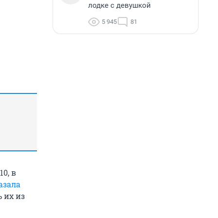
лодке с девушкой
5 945
81
0, в
азала
ь их из