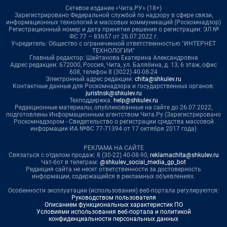
Сетевое издание «Чита.РУ» (18+)
Зарегистрировано Федеральной службой по надзору в сфере связи,
информационных технологий и массовых коммуникаций (Роскомнадзор)
Регистрационный номер и дата принятия решения о регистрации: ЭЛ №
ФС 77 – 83657 от 26.07.2022 г.
Учредитель: Общество с ограниченной ответственностью "ИНТЕРНЕТ
ТЕХНОЛОГИИ"
Главный редактор: Шайтанова Екатерина Александровна
Адрес редакции: 672000, Россия, Чита, ул. Балябина, д. 13, 6 этаж, офис
608, телефон 8 (3022) 40-08-24
Электронный адрес редакции:
chita@shkulev.ru
Контактные данные для Роскомнадзора и государственных органов:
juristnsk@shkulev.ru
Техподдержка:
help@shkulev.ru
Редакционные материалы, опубликованные на сайте до 26.07.2022,
подготовлены Информационным агентством Чита.Ру (Зарегистрировано
Роскомнадзором - Свидетельство о регистрации средства массовой
информации ИА №ФС 77-71394 от 17 октября 2017 года)
РЕКЛАМА НА САЙТЕ
Связаться с отделом продаж: 8 (30-22) 40-08-90,
reklamachita@shkulev.ru
Чат-бот в телеграм:
@shkulev_social_media_gp_bot
Редакция сайта не несет ответственности за достоверность
информации, содержащейся в рекламных объявлениях.
Особенности эксплуатации (использования) веб-портала регулируются:
Руководством пользователя
Описанием функциональных характеристик ПО
Условиями использования веб-портала и политикой
конфиденциальности персональных данных