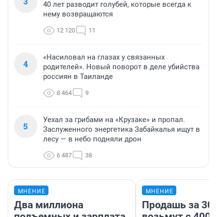
3
40 лет разводит голубей, которые всегда к
нему возвращаются
12 120
11
«Насиловал на глазах у связанных
4
родителей». Новый поворот в деле убийства
россиян в Таиланде
8 464
9
Уехал за грибами на «Крузаке» и пропал.
5
Заслуженного энергетика Забайкалья ищут в
лесу — в небо подняли дрон
6 487
38
МНЕНИЕ
МНЕНИЕ
Два миллиона
Продашь за 300
подъемных и зарплата
возьмут с 4000