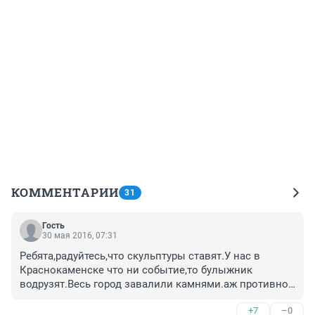
КОММЕНТАРИИ
31
Гость
30 мая 2016, 07:31
Ребята,радуйтесь,что скульптуры ставят.У нас в 
Краснокаменске что ни событие,то булыжник 
водрузят.Весь город завалили камнями.аж противно 
смотреть
+7
–0