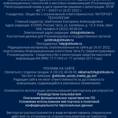
информационных технологий и массовых коммуникаций (Роскомнадзор)
Регистрационный номер и дата принятия решения о регистрации: ЭЛ №
ФС 77 – 83657 от 26.07.2022 г.
Учредитель: Общество с ограниченной ответственностью "ИНТЕРНЕТ
ТЕХНОЛОГИИ"
Главный редактор: Шайтанова Екатерина Александровна
Адрес редакции: 672000, Россия, Чита, ул. Балябина, д. 13, 6 этаж, офис
608, телефон 8 (3022) 40-08-24
Электронный адрес редакции:
chita@shkulev.ru
Контактные данные для Роскомнадзора и государственных органов:
juristnsk@shkulev.ru
Техподдержка:
help@shkulev.ru
Редакционные материалы, опубликованные на сайте до 26.07.2022,
подготовлены Информационным агентством Чита.Ру (Зарегистрировано
Роскомнадзором - Свидетельство о регистрации средства массовой
информации ИА №ФС 77-71394 от 17 октября 2017 года)
РЕКЛАМА НА САЙТЕ
Связаться с отделом продаж: 8 (30-22) 40-08-90,
reklamachita@shkulev.ru
Чат-бот в телеграм:
@shkulev_social_media_gp_bot
Редакция сайта не несет ответственности за достоверность
информации, содержащейся в рекламных объявлениях.
Особенности эксплуатации (использования) веб-портала регулируются:
Руководством пользователя
Описанием функциональных характеристик ПО
Условиями использования веб-портала и политикой
конфиденциальности персональных данных
Веб-портал распространяется в виде интернет-сервиса, специальные
действия по установке на стороне пользователя не требуются