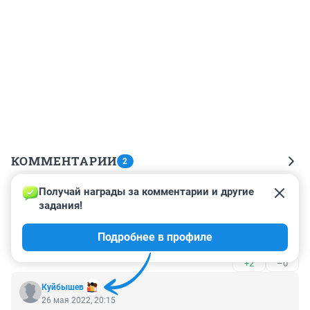
КОММЕНТАРИИ
2
Получай награды за комментарии и другие 
Гость
26 мая 2022, 20:32
задания!
Осипов не озвучил зачем эта "спецоперация", кому 
Подробнее в профиле
она понадобилась?
+2
–0
Куйбышев
26 мая 2022, 20:15