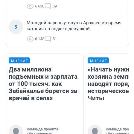
6 630
39
Молодой парень утонул в Арахлее во время
5
катания на лодке с девушкой
6 148
81
МНЕНИЕ
МНЕНИЕ
Два миллиона
«Начать нужно
подъемных и зарплата
хозяина земли»
от 100 тысяч: как
наводят поряд
Забайкалье борется за
историческом 
врачей в селах
Читы
Команда проекта
Команда проек
«Редколлегия»
«Редколлегия»