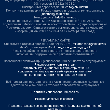
Адрес редакции: 672000, Россия, Чита, ул. Балябина, д. 13, 6 этаж, офис
608, телефон 8 (3022) 40-08-24
Электронный адрес редакции:
chita@shkulev.ru
Контактные данные для Роскомнадзора и государственных органов:
juristnsk@shkulev.ru
Техподдержка:
help@shkulev.ru
Редакционные материалы, опубликованные на сайте до 26.07.2022,
подготовлены Информационным агентством Чита.Ру (Зарегистрировано
Роскомнадзором - Свидетельство о регистрации средства массовой
информации ИА №ФС 77-71394 от 17 октября 2017 года)
РЕКЛАМА НА САЙТЕ
Связаться с отделом продаж: 8 (30-22) 40-08-90,
reklamachita@shkulev.ru
Чат-бот в телеграм:
@shkulev_social_media_gp_bot
Редакция сайта не несет ответственности за достоверность
информации, содержащейся в рекламных объявлениях.
Особенности эксплуатации (использования) веб-портала регулируются:
Руководством пользователя
Описанием функциональных характеристик ПО
Условиями использования веб-портала и политикой
конфиденциальности персональных данных
Веб-портал распространяется в виде интернет-сервиса, специальные
действия по установке на стороне пользователя не требуются
Политика использования cookies
Рекомендательные системы
Пользовательское соглашение сервиса «Подписка без баннерной
рекламы»