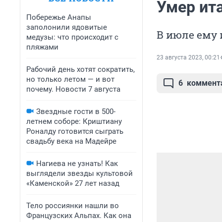
Умер ит
Побережье Анапы
заполонили ядовитые
В июле ему 
медузы: что происходит с
пляжами
23 августа 2023, 00:21
Рабочий день хотят сократить,
но только летом — и вот
6
коммент
почему. Новости 7 августа
Звездные гости в 500-
летнем соборе: Криштиану
Роналду готовится сыграть
свадьбу века на Мадейре
Нагиева не узнать! Как
выглядели звезды культовой
«Каменской» 27 лет назад
Тело россиянки нашли во
Французских Альпах. Как она