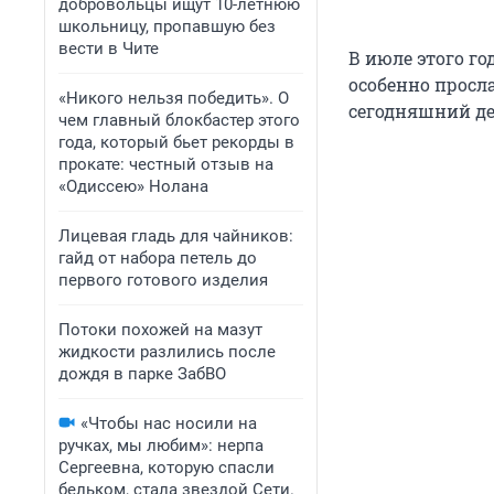
добровольцы ищут 10-летнюю
школьницу, пропавшую без
вести в Чите
В июле этого го
особенно прослав
«Никого нельзя победить». О
сегодняшний де
чем главный блокбастер этого
года, который бьет рекорды в
прокате: честный отзыв на
«Одиссею» Нолана
Лицевая гладь для чайников:
гайд от набора петель до
первого готового изделия
Потоки похожей на мазут
жидкости разлились после
дождя в парке ЗабВО
«Чтобы нас носили на
ручках, мы любим»: нерпа
Сергеевна, которую спасли
бельком, стала звездой Сети.