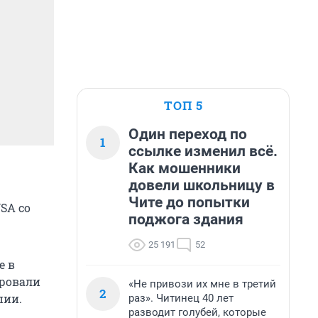
ТОП 5
Один переход по
1
ссылке изменил всё.
Как мошенники
довели школьницу в
Чите до попытки
SA со
поджога здания
25 191
52
е в
ировали
«Не привози их мне в третий
2
пии.
раз». Читинец 40 лет
разводит голубей, которые