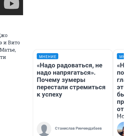
Джо
э и Вито
Матье,
сти
МНЕНИЕ
МНЕНИ
«Надо радоваться, не
«Нико
надо напрягаться».
побед
Почему зумеры
главн
перестали стремиться
этого
к успеху
бьет 
прока
отзыв
Нолан
Станислав Ринчиндабаев