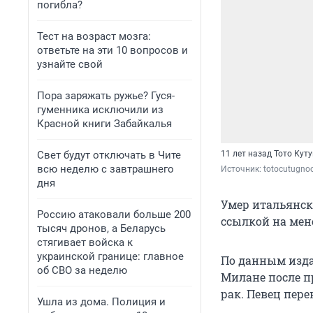
погибла?
Тест на возраст мозга:
ответьте на эти 10 вопросов и
узнайте свой
Пора заряжать ружье? Гуся-
гуменника исключили из
Красной книги Забайкалья
Свет будут отключать в Чите
11 лет назад Тото Кут
всю неделю с завтрашнего
Источник: 
totocutugnoo
дня
Умер итальянски
Россию атаковали больше 200
ссылкой на мен
тысяч дронов, а Беларусь
стягивает войска к
украинской границе: главное
По данным изда
об СВО за неделю
Милане после п
рак. Певец пер
Ушла из дома. Полиция и