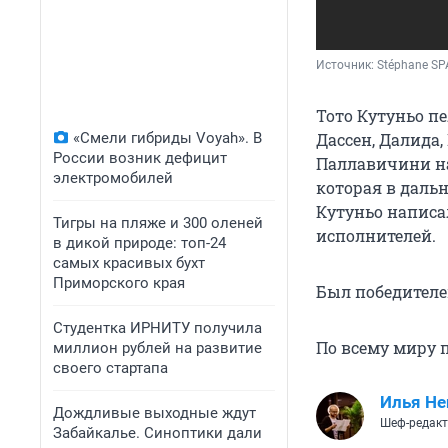
Источник: 
Stéphane S
Тото Кутуньо пе
«Смели гибриды Voyah». В
Дассен, Далида,
России возник дефицит
Паллавичини на
электромобилей
которая в даль
Кутуньо написа
Тигры на пляже и 300 оленей
исполнителей.
в дикой природе: топ-24
самых красивых бухт
Приморского края
Был победителем
Студентка ИРНИТУ получила
По всему миру 
миллион рублей на развитие
своего стартапа
Илья Не
Дождливые выходные ждут
Шеф-редакт
Забайкалье. Синоптики дали