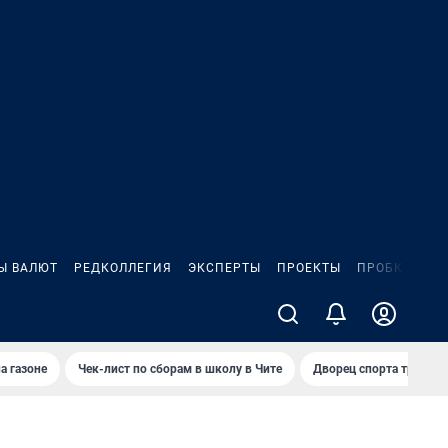
Ы ВАЛЮТ
РЕДКОЛЛЕГИЯ
ЭКСПЕРТЫ
ПРОЕКТЫ
ПРОБКИ
ИГ
а газоне
Чек-лист по сборам в школу в Чите
Дворец спорта требую