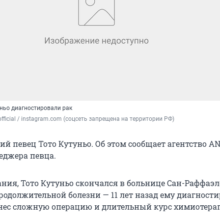
уньо диагностировали рак
fficial / instagram.com (соцсеть запрещена на территории РФ)
й певец Тото Кутуньо. Об этом сообщает агентство AN
еджера певца.
ния, Тото Кутуньо скончался в больнице Сан-Раффаэл
родолжительной болезни — 11 лет назад ему диагност
енес сложную операцию и длительный курс химиотера