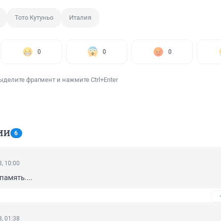
Тото Кутуньо
Италия
0
0
0
ыделите фрагмент и нажмите Ctrl+Enter
ИИ
6
, 10:00
память....
, 01:38