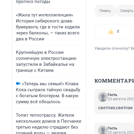
прогноз погоды
Певец
Смерть
«Жила тут интеллигенция».
История сибирского дома-
бумеранга, где в гости ходили
0
через балконы, — таких всего
два в России
Увидели опечатку? В
Крупнейшую в России
солнечную электростанцию
запустили в Забайкалье на
границе с Китаем
КОММЕНТАР
«Теперь мы семья!» Клава
Кока сыграла тайную свадьбу
Гость
с богатым блогером. В какую
23 августа 2023
сумму всё обошлось
светлая,светлая 
Топит теплотрассу. Жители
нескольких домов в Песчанке
третью неделю страдают без
Гость
горячей воды — авария
23 августа 2023