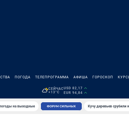
СТВА
ПОГОДА
ТЕЛЕПРОГРАММА
АФИША
ГОРОСКОП
КУРС
USD 82,17
СЕЙЧАС
+13°C
EUR 94,84
 погоды на выходные
Кучу деревьев срубили н