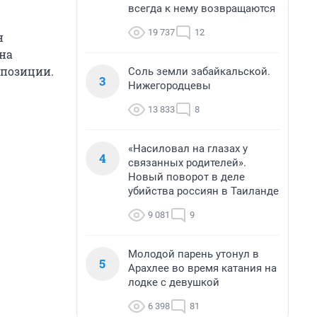
всегда к нему возвращаются
19 737
12
н
 на
мпозиции.
Соль земли забайкальской.
3
Нижегородцевы
13 833
8
«Насиловал на глазах у
4
связанных родителей».
Новый поворот в деле
убийства россиян в Таиланде
9 081
9
Молодой парень утонул в
5
Арахлее во время катания на
лодке с девушкой
6 398
81