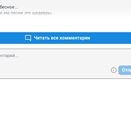
есное...

 им песни это шедевры...
Читать все комментарии
Отп