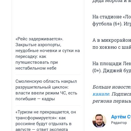
Деда Мороза и 
На стадионе «Л
футбола (6+). Иг
«Рейс задерживается».
А в микрорайон
Закрытые аэропорты,
по хоккею с шай
неудобные ночевки и сутки на
пересадку: как
путешествовать при
На площади Лен
нестабильном небе
(0+). Диджей буд
Смоленскую область накрыл
Больше новосте
разрушительный циклон:
власти ввели режим ЧС, есть
канале
. Подпис
погибшие — кадры
региона первы
«Туризм не прекращается, он
Артём 
трансформируется»: как
Редактор
россияне будут отдыхать в
августе — ответ эксперта