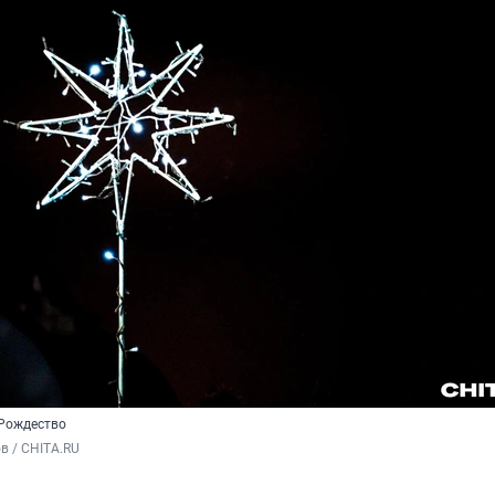
 Рождество
в / CHITA.RU