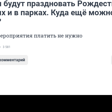
 будут праздновать Рождест
х и в парках. Куда ещё можн
?
мероприятия платить не нужно
3 581
 комментарий