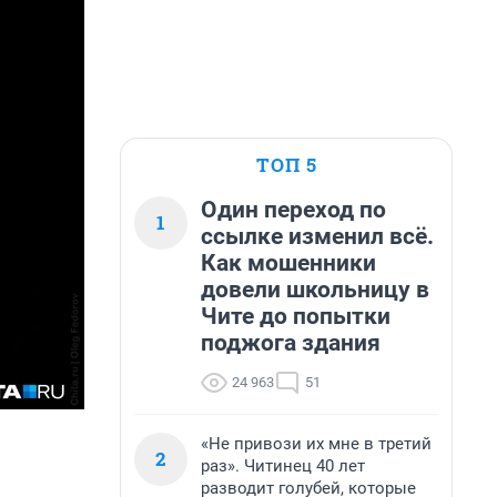
ТОП 5
Один переход по
1
ссылке изменил всё.
Как мошенники
довели школьницу в
Чите до попытки
поджога здания
24 963
51
«Не привози их мне в третий
2
раз». Читинец 40 лет
разводит голубей, которые