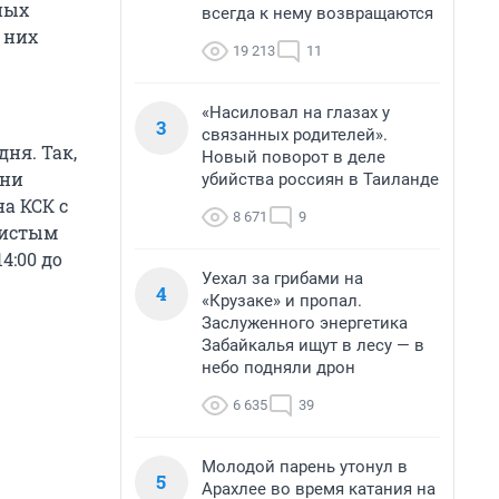
ных
всегда к нему возвращаются
 них
19 213
11
«Насиловал на глазах у
3
связанных родителей».
ня. Так,
Новый поворот в деле
ени
убийства россиян в Таиланде
на КСК с
8 671
9
чистым
4:00 до
Уехал за грибами на
4
«Крузаке» и пропал.
Заслуженного энергетика
Забайкалья ищут в лесу — в
небо подняли дрон
6 635
39
Молодой парень утонул в
5
Арахлее во время катания на