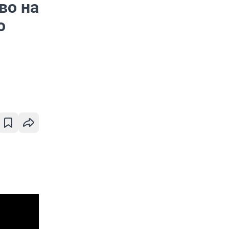
во на
о