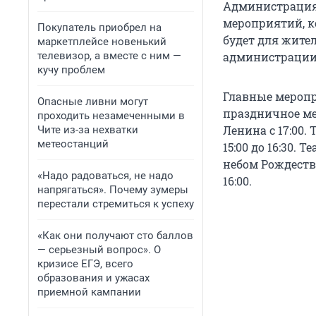
Администрация
мероприятий, ко
Покупатель приобрел на
будет для жите
маркетплейсе новенький
телевизор, а вместе с ним —
администрации
кучу проблем
Главные меропр
Опасные ливни могут
праздничное ме
проходить незамеченными в
Ленина с 17:00.
Чите из-за нехватки
метеостанций
15:00 до 16:30.
небом Рождества
«Надо радоваться, не надо
16:00.
напрягаться». Почему зумеры
перестали стремиться к успеху
«Как они получают сто баллов
— серьезный вопрос». О
кризисе ЕГЭ, всего
образования и ужасах
приемной кампании