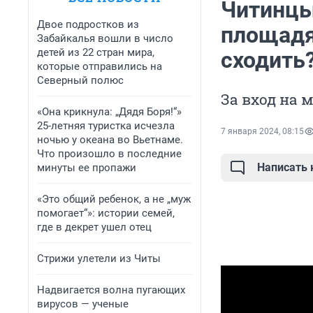
Читинцы
Двое подростков из
площадя
Забайкалья вошли в число
детей из 22 стран мира,
сходить
которые отправились на
Северный полюс
За вход на 
«Она крикнула: „Дядя Боря!“»
25-летняя туристка исчезла
7 января 2024, 08:15
ночью у океана во Вьетнаме.
Что произошло в последние
Написать
минуты ее пропажи
«Это общий ребенок, а не „муж
помогает“»: истории семей,
где в декрет ушел отец
Стрижи улетели из Читы
Надвигается волна пугающих
вирусов — ученые