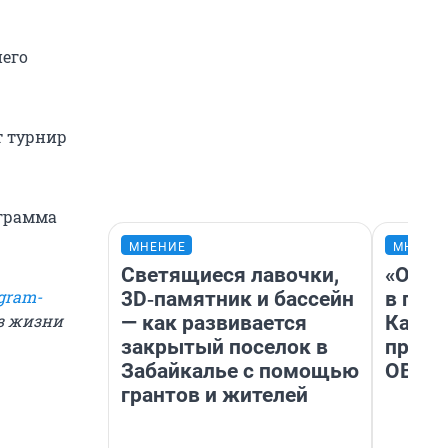
него
т турнир
ограмма
МНЕНИЕ
МНЕНИ
Светящиеся лавочки,
«Огра
gram-
3D‑памятник и бассейн
в гол
из жизни
— как развивается
Как в
закрытый поселок в
профе
Забайкалье с помощью
ОВЗ
грантов и жителей