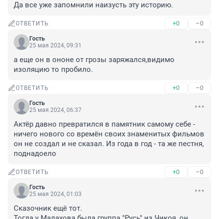
Да все уже запомнили наизусть эту историю.
+0
–0
ОТВЕТИТЬ
Гость
25 мая 2024, 09:31
а еще он в ононе от грозы заряжался,видимо 
изоляцию то пробило.
+0
–0
ОТВЕТИТЬ
Гость
25 мая 2024, 06:37
Актёр давно превратился в памятник самому себе - 
ничего нового со времён своих знаменитых фильмов 
он не создал и не сказал. Из года в год - та же пестня, 
поднадоело
+0
–0
ОТВЕТИТЬ
Гость
25 мая 2024, 01:03
Сказочник ещё тот. 

Тогда у Малахова была группа "Русь" из Чикоя, он 