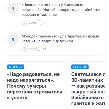
«Насиловал на глазах у связанных
4
родителей». Новый поворот в деле убийства
россиян в Таиланде
9 060
9
Молодой парень утонул в Арахлее во время
5
катания на лодке с девушкой
6 361
81
МНЕНИЕ
МНЕНИЕ
«Надо радоваться, не
Светящиеся ла
надо напрягаться».
3D‑памятник и
Почему зумеры
— как развивае
перестали стремиться
закрытый посе
к успеху
Забайкалье с 
грантов и жите