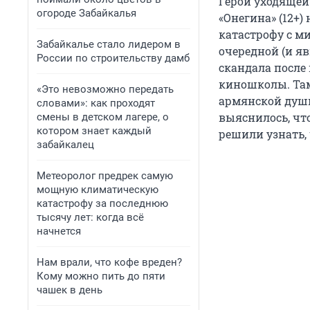
Герой уходящей
огороде Забайкалья
«Онегина» (12+) 
катастрофу с м
Забайкалье стало лидером в
очередной (и яв
России по строительству дамб
скандала после
киношколы. Там
«Это невозможно передать
армянской души
словами»: как проходят
выяснилось, что
смены в детском лагере, о
котором знает каждый
решили узнать, 
забайкалец
Метеоролог предрек самую
мощную климатическую
катастрофу за последнюю
тысячу лет: когда всё
начнется
Нам врали, что кофе вреден?
Кому можно пить до пяти
чашек в день