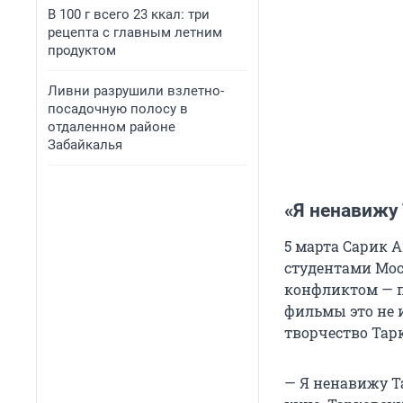
В 100 г всего 23 ккал: три
рецепта с главным летним
продуктом
Ливни разрушили взлетно-
посадочную полосу в
отдаленном районе
Забайкалья
«Я ненавижу
5 марта Сарик 
студентами Мо
конфликтом — по
фильмы это не и
творчество Тарк
— Я ненавижу Т