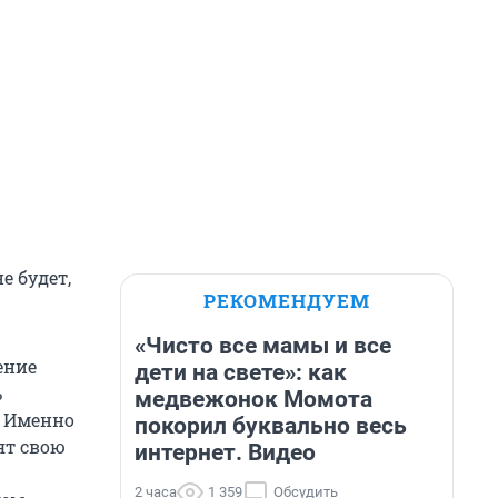
е будет,
РЕКОМЕНДУЕМ
«Чисто все мамы и все
ение
дети на свете»: как
ь
медвежонок Момота
— Именно
покорил буквально весь
ят свою
интернет. Видео
2 часа
1 359
Обсудить