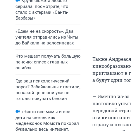
Круче сюжета любого
сериала: посмотрите, что
стало с актерами «Санта-
Барбары»
«Едем не на скорость». Два
учителя отправились из Читы
до Байкала на велосипедах
Что мешает получать большую
Также Андреася
пенсию: список главных
кинообразованию
ошибок
приглашают в г
а будут одни то
Где ваш психологический
порог? Забайкальцы ответили,
по какой цене они уже не
— Именно из-за
готовы покупать бензин
настолько уныл
передовой стран
«Чисто все мамы и все
эти киношколы 
дети на свете»: как
медвежонок Момота покорил
страну и пытаю
буквально весь интернет.