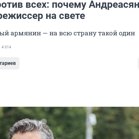
ротив всех: почему Андреася
режиссер на свете
ый армянин — на всю страну такой один
4 014
тариев