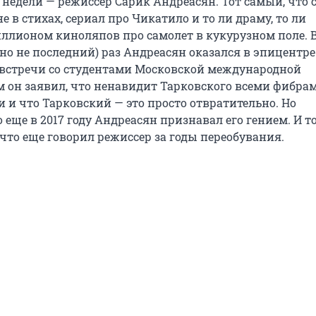
 недели — режиссер Сарик Андреасян. Тот самый, что 
не в стихах, сериал про Чикатило и то ли драму, то ли
иллионом киноляпов про самолет в кукурузном поле. 
но не последний) раз Андреасян оказался в эпицентре
 встречи со студентами Московской международной
 он заявил, что ненавидит Тарковского всеми фибра
 и что Тарковский — это просто отвратительно. Но
 еще в 2017 году Андреасян признавал его гением. И т
что еще говорил режиссер за годы переобувания.