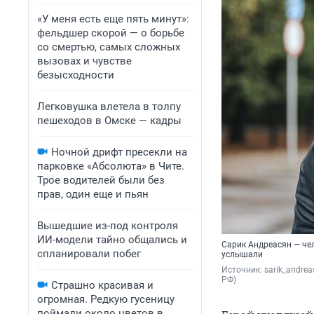
«У меня есть еще пять минут»:
фельдшер скорой — о борьбе
со смертью, самых сложных
вызовах и чувстве
безысходности
Легковушка влетела в толпу
пешеходов в Омске — кадры
Ночной дрифт пресекли на
парковке «Абсолюта» в Чите.
Трое водителей были без
прав, один еще и пьян
Вышедшие из-под контроля
ИИ-модели тайно общались и
Сарик Андреасян — чел
спланировали побег
услышали
Источник: 
sarik_andre
РФ)
Страшно красивая и
огромная. Редкую гусеницу
поймали около цветов в