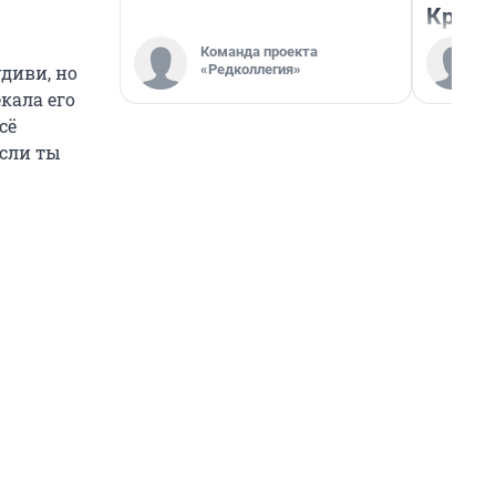
Красн
Команда проекта
«Редколлегия»
удиви, но
кала его
сё
Если ты