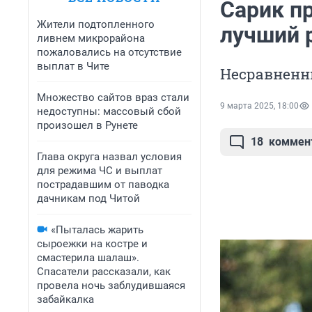
Сарик п
Жители подтопленного
лучший 
ливнем микрорайона
пожаловались на отсутствие
выплат в Чите
Несравненн
Множество сайтов враз стали
9 марта 2025, 18:00
недоступны: массовый сбой
произошел в Рунете
18
коммен
Глава округа назвал условия
для режима ЧС и выплат
пострадавшим от паводка
дачникам под Читой
«Пыталась жарить
сыроежки на костре и
смастерила шалаш».
Спасатели рассказали, как
провела ночь заблудившаяся
забайкалка