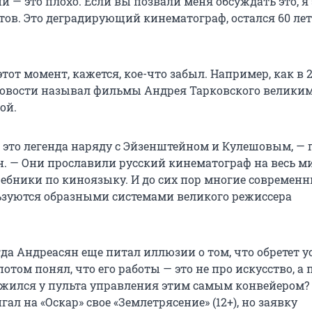
й — это плохо. Если вы позвали меня обсуждать это, я 
тов. Это деградирующий кинематограф, остался 60 лет
этот момент, кажется, кое-что забыл. Например, как в 2
 Новости называл фильмы Андрея Тарковского великими
ой.
 это легенда наряду с Эйзенштейном и Кулешовым, — 
н. — Они прославили русский кинематограф на весь м
чебники по киноязыку. И до сих пор многие современ
зуются образными системами великого режиссера
да Андреасян еще питал иллюзии о том, что обретет у
потом понял, что его работы — это не про искусство, а 
ижился у пульта управления этим самым конвейером? 
л на «Оскар» свое «Землетрясение» (12+), но заявку