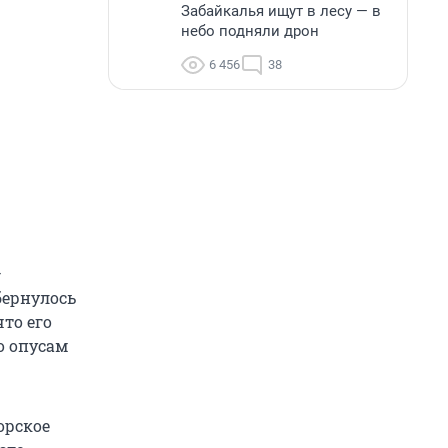
Забайкалья ищут в лесу — в
небо подняли дрон
6 456
38
—
ернулось
то его
о опусам
орское