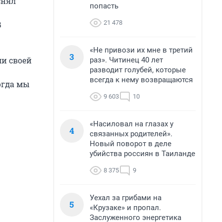
снял
попасть
21 478
В
«Не привози их мне в третий
3
ми своей
раз». Читинец 40 лет
разводит голубей, которые
всегда к нему возвращаются
огда мы
9 603
10
«Насиловал на глазах у
4
связанных родителей».
Новый поворот в деле
убийства россиян в Таиланде
8 375
9
Уехал за грибами на
5
«Крузаке» и пропал.
Заслуженного энергетика