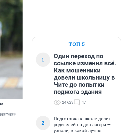
ТОП 5
Один переход по
1
ссылке изменил всё.
Как мошенники
довели школьницу в
Чите до попытки
поджога здания
24 623
47
но
ерритории 
Подготовка к школе делит
2
родителей на два лагеря —
узнали, в какой лучше