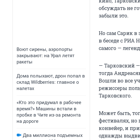
кино, Тарковски
обсуждать не го
забыли это.
Но сам Сарик в 
в беседе с РИА
самого — легенд
Воют сирены, аэропорты
закрывают: на Урал летят
ракеты
— Тарковский —
тогда Андреася
Дома полыхают, дрон попал в
Вошли во все у
склад Wildberries: главное о
режиссеры поль
налетах
Тарковского.
«Кто это придумал в рабочее
время?» Машины встали в
Может быть, тог
пробке в Чите из-за ремонта
фестивалях, но 
на дороге
конвейер, и пр
однажды выдвига
Два миллиона подъемных