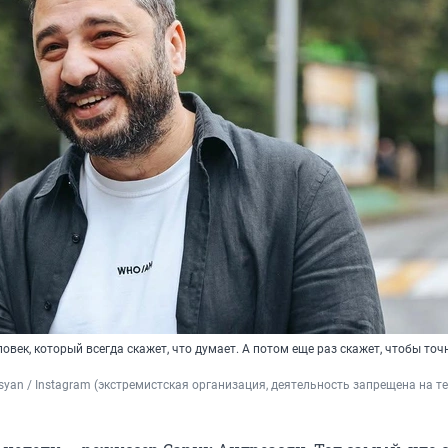
овек, который всегда скажет, что думает. А потом еще раз скажет, чтобы точ
asyan / Instagram (экстремистская организация, деятельность запрещена на т