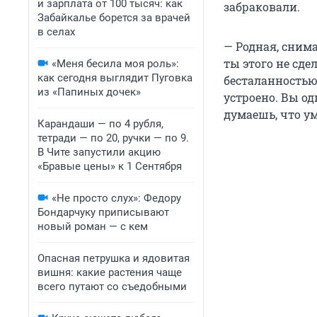
и зарплата от 100 тысяч: как
забраковали.
Забайкалье борется за врачей
в селах
— Родная, снима
ты этого не сде
«Меня бесила моя роль»:
как сегодня выглядит Пуговка
бесталанностью.
из «Папиных дочек»
устроено. Вы од
думаешь, что ум
Карандаши — по 4 рубля,
тетради — по 20, ручки — по 9.
В Чите запустили акцию
«Бравые цены» к 1 Сентября
«Не просто слух»: Федору
Бондарчуку приписывают
новый роман — с кем
Опасная петрушка и ядовитая
вишня: какие растения чаще
всего путают со съедобными