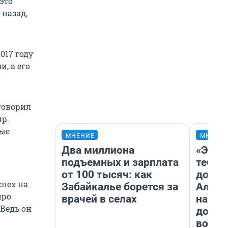
это
 назад,
017 году
, а его
говорил
ир.
ные
МНЕНИЕ
МНЕНИ
Два миллиона
«Эй, 
подъемных и зарплата
тебя».
от 100 тысяч: как
догон
спех на
Забайкалье борется за
Алекс
про
врачей в селах
на род
Ведь он
дофа
воспо