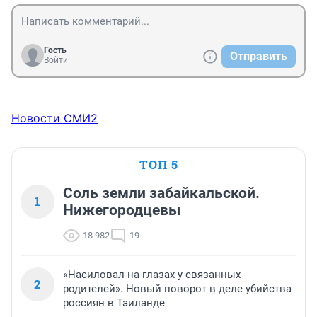
ботву. 

А потом врачи виноваты, что не могут вылечить. 
Мда..
Гость
Отправить
Войти
Новости СМИ2
ТОП 5
Соль земли забайкальской.
1
Нижегородцевы
18 982
19
«Насиловал на глазах у связанных
2
родителей». Новый поворот в деле убийства
россиян в Таиланде