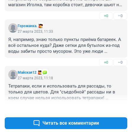
магазин Иголка, там коробка стоит, девочки шьют на 
сво маскировачные сетки, унесите туда, кому не надо
+0
–0
Горожанка.
27 марта 2023, 11:33
Я, например, знаю только пункты приёма батареек. А 
всё остальное куда? Даже сетки для бутылок из-под 
воды забиты просто мусором. Это уже люди 
виноваты, конечно. 

+0
–0
Вот открыли завод по переработке пластика. А куда 
нести, кому сдавать, какой пластик? 

Майская12
#чокасаемо этой якобы эко семьи, то,несмотря на 
27 марта 2023, 11:18
некоторую полезность, попахивает каким-то окс у 
Тетрапаки, если и использовать для рассады, то 
хозяйки. 

только для цветов. Для "съедобной" рассады ни в 
И да, нет такого глагола "кушать", взрослые люди 
коем случае нельзя использовать тетрапаки! 

едят.
Украшать дорожки или туалет крышками от бутылок 
+2
–0
тоже так себе развлечение, под воздействием 
атмосферных явлений крышечки выделяют вредные 
вещества. Да и кормить курочек очистками от 
Читать все комментарии
овощей это то же самое, что варить свекольную 