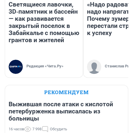
Светящиеся лавочки,
«Надо радовать
3D‑памятник и бассейн
надо напрягать
— как развивается
Почему зумер
закрытый поселок в
перестали стр
Забайкалье с помощью
к успеху
грантов и жителей
Редакция «Чита.Ру»
Станислав Рин
РЕКОМЕНДУЕМ
Выжившая после атаки с кислотой
петербурженка выписалась из
больницы
16 часов
7 998
Обсудить