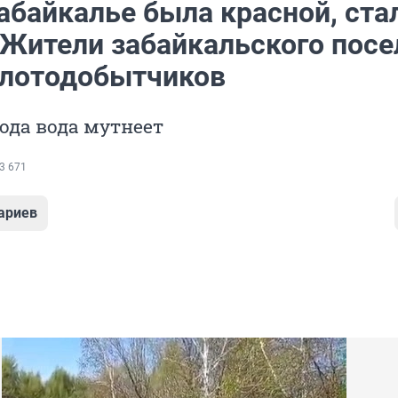
абайкалье была красной, ста
 Жители забайкальского посе
олотодобытчиков
ода вода мутнеет
3 671
ариев