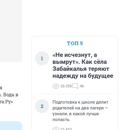
ТОП 5
«Не исчезнут, а
1
вымрут». Как сёла
Забайкалья теряют
надежду на будущее
26 259
46
я
 Вода в
та.Ру»
Подготовка к школе делит
2
родителей на два лагеря —
узнали, в какой лучше
попасть
21 415