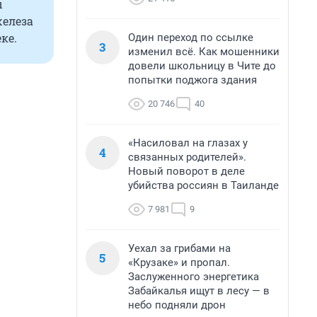
ы
железа
ке.
Один переход по ссылке
3
изменил всё. Как мошенники
довели школьницу в Чите до
попытки поджога здания
20 746
40
«Насиловал на глазах у
4
связанных родителей».
Новый поворот в деле
убийства россиян в Таиланде
7 981
9
Уехал за грибами на
5
«Крузаке» и пропал.
Заслуженного энергетика
Забайкалья ищут в лесу — в
небо подняли дрон