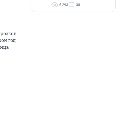
6 293
38
орозков
рой год
ница