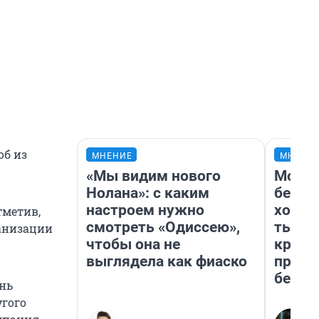
об из
МНЕНИЕ
МНЕНИ
«Мы видим нового
Мой б
Нолана»: с каким
береж
настроем нужно
хотел
тметив,
смотреть «Одиссею»,
тысяч
ганизации
чтобы она не
креди
выглядела как фиаско
приех
безоп
нь
угого