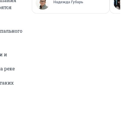
омпания
Надежда Губарь
оятся
ипального
и и
а реке
 таких