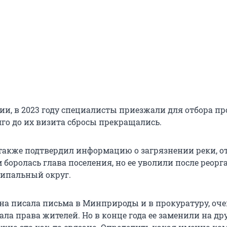
ии, в 2023 году специалисты приезжали для отбора пр
лго до их визита сбросы прекращались.
также подтвердил информацию о загрязнении реки, о
м боролась глава поселения, но ее уволили после реор
ипальный округ.
а писала письма в Минприроды и в прокуратуру, оче
ла права жителей. Но в конце года ее заменили на др