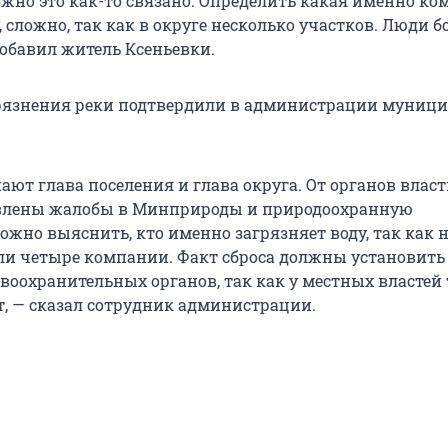
ожно это как-то связано. Определить какая именно к
, сложно, так как в округе несколько участков. Люди б
добавил житель Ксеньевки.
рязнения реки подтвердили в администрации муниц
ают глава поселения и глава округа. От органов власт
влены жалобы в Минприроды и природоохранную
ожно выяснить, кто именно загрязняет воду, так как н
ли четыре компании. Факт сброса должны установить
воохранительных органов, так как у местных властей
, — сказал сотрудник администрации.