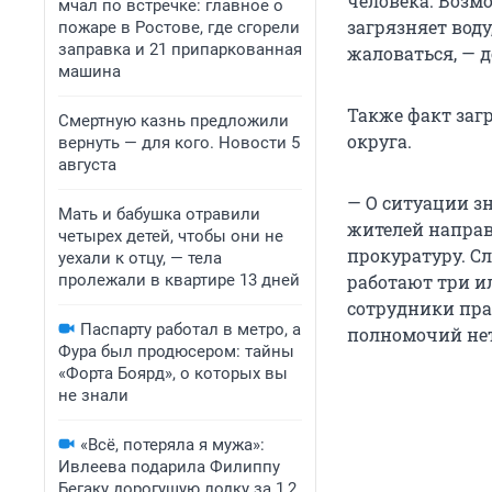
человека. Возм
мчал по встречке: главное о
загрязняет воду
пожаре в Ростове, где сгорели
заправка и 21 припаркованная
жаловаться, — 
машина
Также факт заг
Смертную казнь предложили
округа.
вернуть — для кого. Новости 5
августа
— О ситуации зн
Мать и бабушка отравили
жителей напра
четырех детей, чтобы они не
прокуратуру. Сл
уехали к отцу, — тела
пролежали в квартире 13 дней
работают три и
сотрудники пра
Паспарту работал в метро, а
полномочий нет
Фура был продюсером: тайны
«Форта Боярд», о которых вы
не знали
«Всё, потеряла я мужа»:
Ивлеева подарила Филиппу
Бегаку дорогущую лодку за 1,2