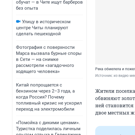
обучат — в Чите ищут барберов
без опыта
Улицу в историческом
центре Читы планируют
сделать пешеходной
Фотография с поверхности
Марса вызвала бурные споры
в Сети — на снимке
рассмотрели «загадочного
Река обмелела и поже
ходящего человека»
Источник: 
из видео ме
Китай попрощается с
Жители поселка
бензином через 2–3 года, а
когда Россия? Почему
обвиняют золот
топливный кризис не ускорил
ней становится 
переход на электромобили
двое местных ж
«Помойка с дикими ценами».
Туристка поделилась личным
опытом отдыха в Геленджике