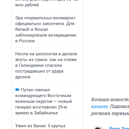
млн рублей
Эра «нормальных иномарок»
официально закончена. Для
Renault и Nissan
заблокировали возвращение
в Россию
Несли на шезлонгах и делали
жгуты из сумок: как на пляже
в Геленджике спасали
пострадавших от удара
дронов
Путин сменил
командующего Восточным
Больше новосте
военным округом — новый
канале
. Подпис
генерал возглавлял 29-ю
региона первы
армию в Забайкалье
Ужин из банки: 5 крутых
Егор За