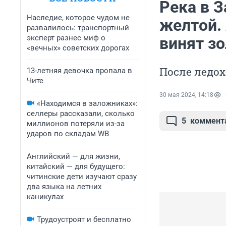
Река в З
Наследие, которое чудом не
желтой.
развалилось: транспортный
эксперт разнес миф о
винят з
«вечных» советских дорогах
После ледох
13-летняя девочка пропала в
Чите
30 мая 2024, 14:18
«Находимся в заложниках»:
селлеры рассказали, сколько
5
коммент
миллионов потеряли из-за
ударов по складам WB
Английский — для жизни,
китайский — для будущего:
читинские дети изучают сразу
два языка на летних
каникулах
Трудоустроят и бесплатно