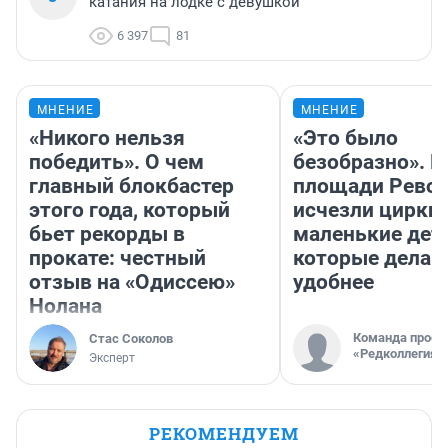
катания на лодке с девушкой
6 397
81
МНЕНИЕ
МНЕНИЕ
«Никого нельзя
«Это было
победить». О чем
безобразно». П
главный блокбастер
площади Рево
этого года, который
исчезли цирки 
бьет рекорды в
маленькие дет
прокате: честный
которые делаю
отзыв на «Одиссею»
удобнее
Нолана
Команда проек
Стас Соколов
«Редколлегия»
Эксперт
РЕКОМЕНДУЕМ