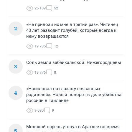
25 189
52
«Не привози их мне в третий раз». Читинец
2
40 лет разводит голубей, которые всегда к
нему возвращаются
19 735
12
Соль земли забайкальской. Нижегородцевы
3
13 776
8
«Насиловал на глазах у связанных
4
родителей». Новый поворот в деле убийства
россиян в Таиланде
9 080
9
Молодой парень утонул в Арахлее во время
5