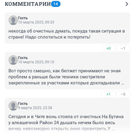
КОММЕНТАРИИ
14
Гость
10 марта 2025, 09:33
некогда об очистных думать, покуда такая ситуация в 
стране! Надо сплотиться и потерпеть!
+0
–1
Гость
10 марта 2025, 09:10
Вот просто смешно, как бютжет принимают не зная 
проблем а раньше были техники смотрители 
закрепленные за участками которые докладывали 
своему руководству о проблемах а руководство в 
+1
–0
свою очередь на верх .
Гость
9 марта 2025, 23:38
Сегодня и в Чите вонь стояла от очистных.На Бутина 
у алкашечной Район 24 дышать нечем было весь 
вечер, невозмодно открыть окно проветрить.У 
Осипова нос не работает наверное.