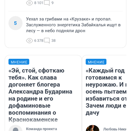
8 101
9
Уехал за грибами на «Крузаке» и пропал.
5
Заслуженного энергетика Забайкалья ищут в
лесу — в небо подняли дрон
6 378
38
МНЕНИЕ
МНЕНИЕ
«Эй, стой, сфоткаю
«Каждый год 
тебя». Как слава
готовимся к
догоняет блогера
неурожаю. И 
Александра Бударина
осень пытаемс
на родине и его
избавиться от 
дофаминовые
Зачем люди ез
воспоминания о
дачу
Краснокаменске
Команда проекта
Любовь Никити