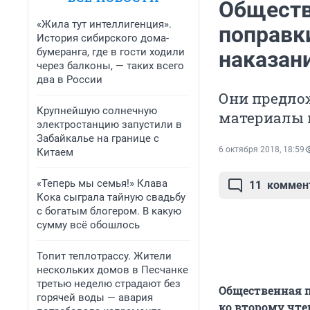
Обществ
«Жила тут интеллигенция».
поправки
История сибирского дома-
бумеранга, где в гости ходили
наказан
через балконы, — таких всего
два в России
Они предло
Крупнейшую солнечную
материалы в
электростанцию запустили в
Забайкалье на границе с
6 октября 2018, 18:59
Китаем
«Теперь мы семья!» Клава
11
коммен
Кока сыграла тайную свадьбу
с богатым блогером. В какую
сумму всё обошлось
Топит теплотрассу. Жители
нескольких домов в Песчанке
третью неделю страдают без
Общественная п
горячей воды — авария
ко второму чте