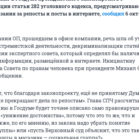
ии статьи 282 уголовного кодекса, предусматрива
зания за репосты и посты в интернете,
сообщил
6 окт
дании ОП, прошедшем в офисе компании, речь шла об 
стремистской деятельности, декриминализации статей
ании экспертного совета, который определял бы налич
информации, размещённой в интернете. Инициативу
а Совета по правам человека при президенте Михаил 
ообщении.
, что благодаря законопроекту, ещё не принятому Дум
же прекращают дела по репостам». Глава СПЧ рассчиты
нию в Госдуме будет точнее описано само правонаруше
«унижение достоинства», потому что это то же, что и
кже, по его мнению, из закона надо убрать понятие
ппы» или «пусть Верховный суд объяснит, что это так
авцы в магазине — социальная группа?»