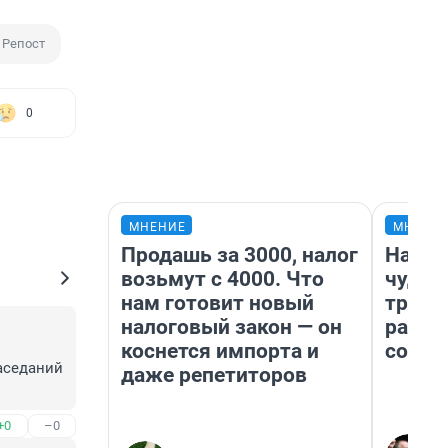
Репост
0
МНЕНИЕ
МНЕНИ
Продашь за 3000, налог
Насле
возьмут с 4000. Что
чудом
нам готовит новый
транс
налоговый закон — он
разне
коснется импорта и
совет
аседаний 
даже репетиторов
+0
–0