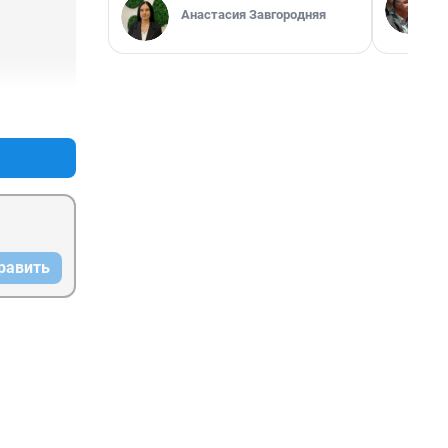
Анастасия Завгородняя
+1
–2
равить