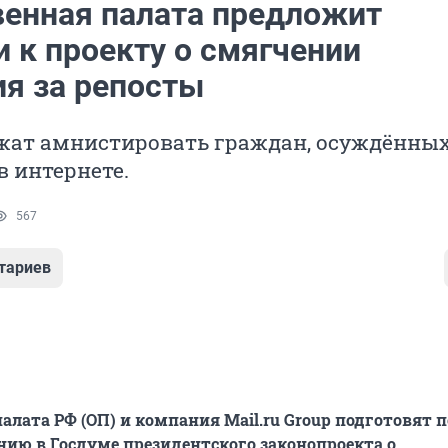
енная палата предложит
 к проекту о смягчении
ия за репосты
жат амнистировать граждан, осуждённых
 интернете.
567
тариев
алата РФ (ОП) и компания Mail.ru Group подготовят 
нию в Госдуме президентского законопроекта о