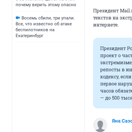
почему верить этому опасно
Президент Mail.
текстов на экс
Восемь сбили, три упали.
Все, что известно об атаке
интернете.
беспилотников на
Екатеринбург
Президент Ро
проект о ча
экстремизме
репосты в ин
кодексу, есл
первое наруш
часов обязат
— до 500 тыс
Яна Саз