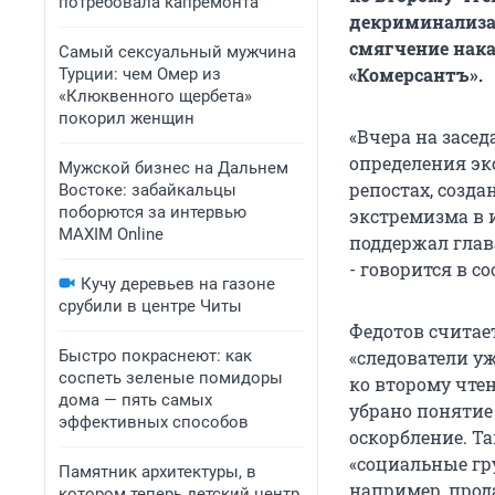
потребовала капремонта
декриминализац
смягчение нака
Самый сексуальный мужчина
«Комерсантъ».
Турции: чем Омер из
«Клюквенного щербета»
покорил женщин
«Вчера на засе
определения эк
Мужской бизнес на Дальнем
репостах, созд
Востоке: забайкальцы
поборются за интервью
экстремизма в 
MAXIM Online
поддержал глав
- говорится в с
Кучу деревьев на газоне
срубили в центре Читы
Федотов считает
Быстро покраснеют: как
«следователи у
соспеть зеленые помидоры
ко второму чте
дома — пять самых
убрано понятие 
эффективных способов
оскорбление. Та
«социальные гру
Памятник архитектуры, в
например, прод
котором теперь детский центр