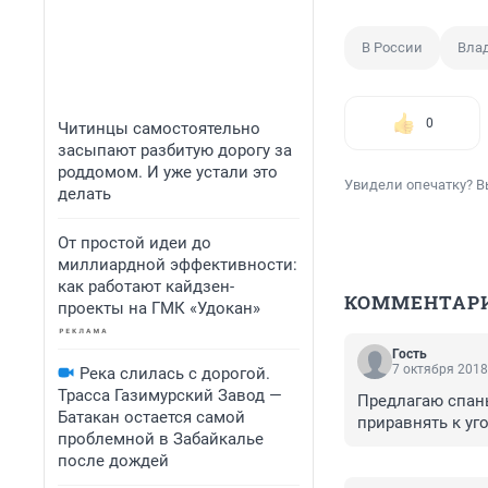
В России
Вла
0
Читинцы самостоятельно
засыпают разбитую дорогу за
роддомом. И уже устали это
Увидели опечатку? В
делать
От простой идеи до
миллиардной эффективности:
как работают кайдзен-
КОММЕНТАР
проекты на ГМК «Удокан»
Гость
7 октября 2018
Река слилась с дорогой.
Трасса Газимурский Завод —
Предлагаю спань
Батакан остается самой
приравнять к уг
проблемной в Забайкалье
после дождей