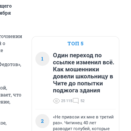
ющего
ября
уточнении
ТОП 5
 о
ие
Один переход по
1
ссылке изменил всё.
Федотов»,
Как мошенники
довели школьницу в
Чите до попытки
ой,
поджога здания
вает, что
25 115
52
ние,
«Не привози их мне в третий
2
ое,
раз». Читинец 40 лет
разводит голубей, которые