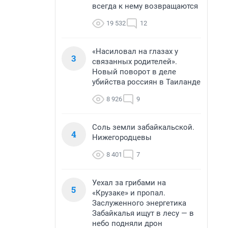
всегда к нему возвращаются
19 532
12
«Насиловал на глазах у
3
связанных родителей».
Новый поворот в деле
убийства россиян в Таиланде
8 926
9
Соль земли забайкальской.
4
Нижегородцевы
8 401
7
Уехал за грибами на
5
«Крузаке» и пропал.
Заслуженного энергетика
Забайкалья ищут в лесу — в
небо подняли дрон