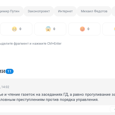
димир Путин
Законопроект
Интернет
Михаил Федотов
0
0
0
ыделите фрагмент и нажмите Ctrl+Enter
ИИ
11
, 14:02
е и чтение газеток на заседаниях ГД, а равно прогуливание з
оловным преступлениям против порядка управления.