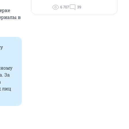
6 707
39
ерке
ериалы в
му
вному
а. За
а
х лиц