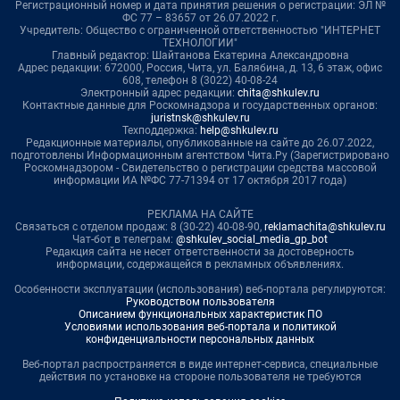
Регистрационный номер и дата принятия решения о регистрации: ЭЛ №
ФС 77 – 83657 от 26.07.2022 г.
Учредитель: Общество с ограниченной ответственностью "ИНТЕРНЕТ
ТЕХНОЛОГИИ"
Главный редактор: Шайтанова Екатерина Александровна
Адрес редакции: 672000, Россия, Чита, ул. Балябина, д. 13, 6 этаж, офис
608, телефон 8 (3022) 40-08-24
Электронный адрес редакции:
chita@shkulev.ru
Контактные данные для Роскомнадзора и государственных органов:
juristnsk@shkulev.ru
Техподдержка:
help@shkulev.ru
Редакционные материалы, опубликованные на сайте до 26.07.2022,
подготовлены Информационным агентством Чита.Ру (Зарегистрировано
Роскомнадзором - Свидетельство о регистрации средства массовой
информации ИА №ФС 77-71394 от 17 октября 2017 года)
РЕКЛАМА НА САЙТЕ
Связаться с отделом продаж: 8 (30-22) 40-08-90,
reklamachita@shkulev.ru
Чат-бот в телеграм:
@shkulev_social_media_gp_bot
Редакция сайта не несет ответственности за достоверность
информации, содержащейся в рекламных объявлениях.
Особенности эксплуатации (использования) веб-портала регулируются:
Руководством пользователя
Описанием функциональных характеристик ПО
Условиями использования веб-портала и политикой
конфиденциальности персональных данных
Веб-портал распространяется в виде интернет-сервиса, специальные
действия по установке на стороне пользователя не требуются