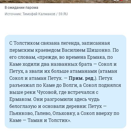
В ожидании парома
Источник: 
Тимофей Калмаков / 59.RU
С Толстиком связана легенда, записанная
пермским краеведом Василием Шишонко. По
его словам, «прежде, во времена Ермака, по
Каме ходили два названных брата — Сокол и
Петух, а звали их больше атаманами (атаман
Сокол и атаман Петух. —
Прим. ред.
). Петух
разъезжал по Каме до Волги, а Сокол поднялся
выше реки Чусовой, где встречался с
Ермаком. Они разгромили здесь чудь
белоглазую и основали деревни: Петух —
Пьянково, Галево, Ольховку, а Сокол вверху по
Каме — Таман и Толстик».