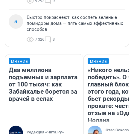
9 292
9
Быстро покраснеют: как соспеть зеленые
5
помидоры дома — пять самых эффективных
способов
7 326
3
МНЕНИЕ
МНЕНИЕ
Два миллиона
«Никого нельз
подъемных и зарплата
победить». О ч
от 100 тысяч: как
главный блокб
Забайкалье борется за
этого года, ко
врачей в селах
бьет рекорды 
прокате: честн
отзыв на «Оди
Нолана
Стас Соколов
Редакция «Чита.Ру»