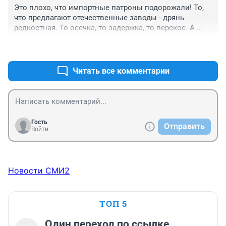
Это плохо, что импортные патроны подорожали! То, 
что предлагают отечественные заводы - дрянь 
редкостная. То осечка, то задержка, то перекос. А 
если говорить об оружии - так детищами наших 
+0
–0
заводов только орехи колоть - для большего они не 
годятся. Всё сделано кувалдой и нуждается в 
доработке напильником...
Читать все комментарии
Гость
Отправить
Войти
Новости СМИ2
ТОП 5
Один переход по ссылке