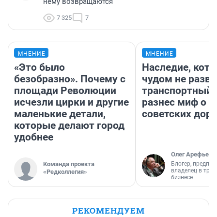
нему возвращаются
7 325
7
МНЕНИЕ
МНЕНИЕ
«Это было
Наследие, кото
безобразно». Почему с
чудом не разва
площади Революции
транспортный 
исчезли цирки и другие
разнес миф о 
маленькие детали,
советских доро
которые делают город
удобнее
Олег Арефьев
Команда проекта
Блогер, предпри
владелец в тра
«Редколлегия»
бизнесе
РЕКОМЕНДУЕМ