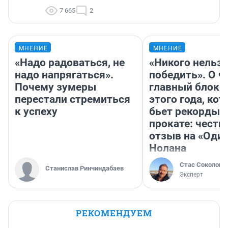
7 665
2
МНЕНИЕ
МНЕНИЕ
«Надо радоваться, не
«Никого нельз
надо напрягаться».
победить». О ч
Почему зумеры
главный блокб
перестали стремиться
этого года, ко
к успеху
бьет рекорды 
прокате: честн
отзыв на «Оди
Нолана
Стас Соколов
Станислав Ринчиндабаев
Эксперт
РЕКОМЕНДУЕМ