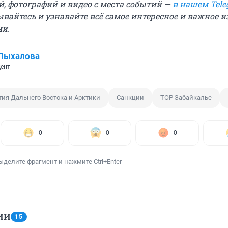
й, фотографий и видео с места событий —
в нашем Tele
вайтесь и узнавайте всё самое интересное и важное 
ми.
 Пыхалова
ент
ия Дальнего Востока и Арктики
Санкции
ТОР Забайкалье
0
0
0
ыделите фрагмент и нажмите Ctrl+Enter
ИИ
15