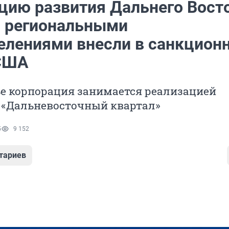
цию развития Дальнего Вост
с региональными
елениями внесли в санкцион
США
ье корпорация занимается реализацией
«Дальневосточный квартал»
5
9 152
тариев