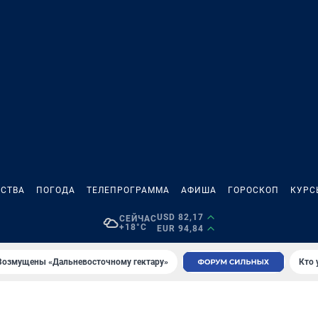
СТВА
ПОГОДА
ТЕЛЕПРОГРАММА
АФИША
ГОРОСКОП
КУРС
USD 82,17
СЕЙЧАС
+18°C
EUR 94,84
Возмущены «Дальневосточному гектару»
Кто 