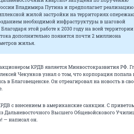
России Владимира Путина и предполагает реализацию
мплексной жилой застройки на территориях опережа
созданием необходимой инфраструктуры в шаговой
 Благодаря этой работе к 2030 году на всей территории
стока дополнительно появится почти 2 миллиона
метров жилья.
кционером КРДВ является Минвостокразвития РФ. Г
лексей Чекунков узнал о том, что корпорация попала 
сь в Благовещенске. Он отреагировал на новость в св
е.
РДВ с внесением в американские санкции. С привето
з Дальневосточного Высшего Общевойскового Училищ
о! — написал он.