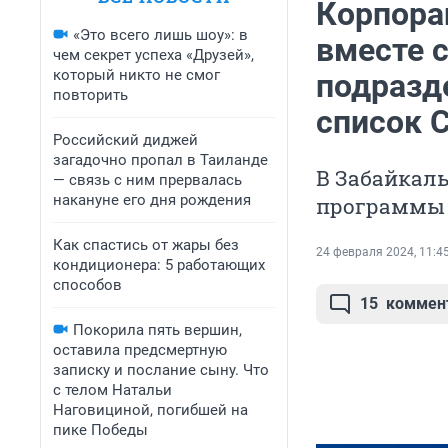
Корпора
«Это всего лишь шоу»: в
вместе 
чем секрет успеха «Друзей»,
который никто не смог
подразд
повторить
список 
Российский диджей
загадочно пропал в Таиланде
В Забайкал
— связь с ним прервалась
накануне его дня рождения
программы 
Как спастись от жары без
24 февраля 2024, 11:4
кондиционера: 5 работающих
способов
15
коммен
Покорила пять вершин,
оставила предсмертную
записку и послание сыну. Что
с телом Натальи
Наговициной, погибшей на
пике Победы