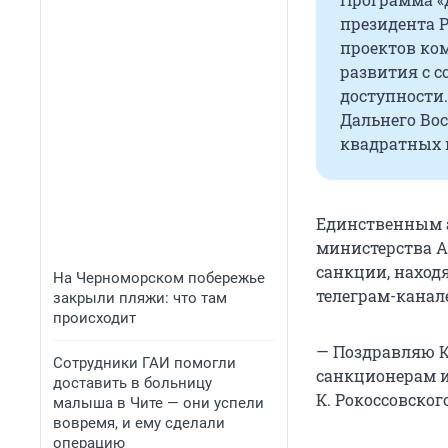
президента 
проектов ко
развития с 
доступности.
Дальнего Во
квадратных 
Единственным а
министерства А
санкции, находя
На Черноморском побережье
телеграм-канал
закрыли пляжи: что там
происходит
— Поздравляю К
Сотрудники ГАИ помогли
санкционерам и
доставить в больницу
К. Рокоссовског
малыша в Чите — они успели
вовремя, и ему сделали
операцию