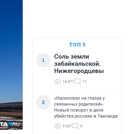
ТОП 5
Соль земли
1
забайкальской.
Нижегородцевы
18 877
17
«Насиловал на глазах у
2
связанных родителей».
Новый поворот в деле
убийства россиян в Таиланде
9 337
9