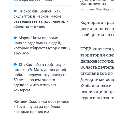
Дочерними обществами
«Краснокаменск»
Источник: 
Олег Фёдоро
Сибирский Бэнкси: как
скульптор в черной маске
развешивает загадочные арт-
Корпорация разв
объекты — видео
региональные п
сообщается на с
Мэрия Читы впервые
наняла отдельных людей,
которые убирают мусор с улиц
КРДВ является 
вручную
территорий опе
дальневосточных
«Как тебя в гроб такую
Область деятел
положат?» Мать двоих детей
школьников до 
набила первую татуировку в
Дочерними обще
50 лет — зачем она это
сделала и что отвечает
«Забайкалье» и 
хейтерам
реализацией пр
строительство т
Жители Смоленки обратились
к Трутневу из-за проблем,
которые принес им