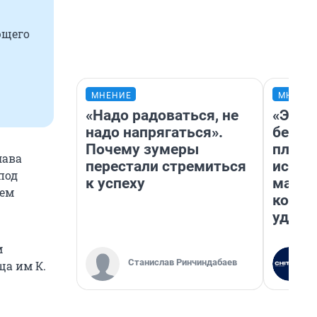
ющего
МНЕНИЕ
МНЕНИ
«Надо радоваться, не
«Это 
надо напрягаться».
безоб
Почему зумеры
площа
лава
перестали стремиться
исчез
под
к успеху
мален
оем
котор
удобн
м
Станислав Ринчиндабаев
а им К.