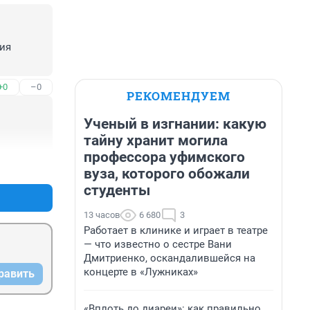
ия 
+0
–0
РЕКОМЕНДУЕМ
Ученый в изгнании: какую
тайну хранит могила
профессора уфимского
+0
–0
вуза, которого обожали
студенты
13 часов
6 680
3
Работает в клинике и играет в театре
— что известно о сестре Вани
Дмитриенко, оскандалившейся на
концерте в «Лужниках»
равить
«Вплоть до диареи»: как правильно