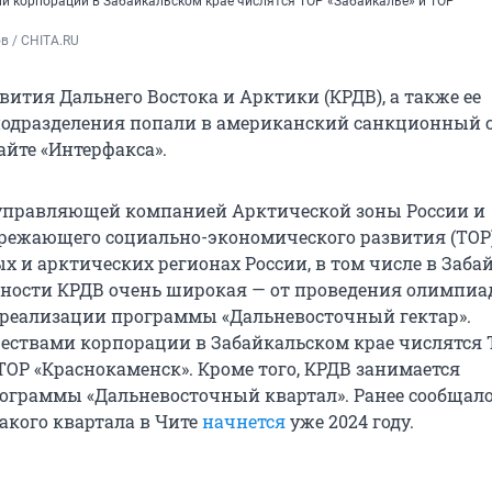
 корпорации в Забайкальском крае числятся ТОР «Забайкалье» и ТОР
в / CHITA.RU
ития Дальнего Востока и Арктики (КРДВ), а также ее
одразделения попали в американский санкционный с
айте «Интерфакса».
управляющей компанией Арктической зоны России и
режающего социально-экономического развития (ТОР)
 и арктических регионах России, в том числе в Забай
ьности КРДВ очень широкая — от проведения олимпиа
реализации программы «Дальневосточный гектар».
ствами корпорации в Забайкальском крае числятся 
ТОР «Краснокаменск». Кроме того, КРДВ занимается
ограммы «Дальневосточный квартал». Ранее сообщало
акого квартала в Чите
начнется
уже 2024 году.