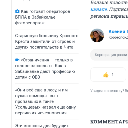
Больше новосте
канале
.
Подписы
Как готовят операторов
региона первы
БПЛА в Забайкалье:
фоторепортаж
Ксения
Старинную больницу Красного
Корреспонд
Креста защитили от строек и
других посягательств в Чите
Корпорация развит
«Ограничения — только в
голове взрослых». Как в
Забайкалье дают профессию
1
детям с ОВЗ
«Они всё еще в лесу, и им
Увидели опечатку? В
нужна помощь»: сын
пропавших в тайге
Усольцевых назвал еще одну
версию их исчезновения
КОММЕНТАР
Эти вопросы для будущих