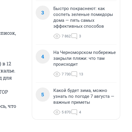
Быстро покраснеют: как
3
соспеть зеленые помидоры
дома — пять самых
эффективных способов
писок,
7 862
3
На Черноморском побережье
4
закрыли пляжи: что там
 в 12
происходит
калье.
7 730
13
д для
Какой будет зима, можно
ТОР
5
узнать по погоде 7 августа —
важные приметы
сь, что
5 870
4