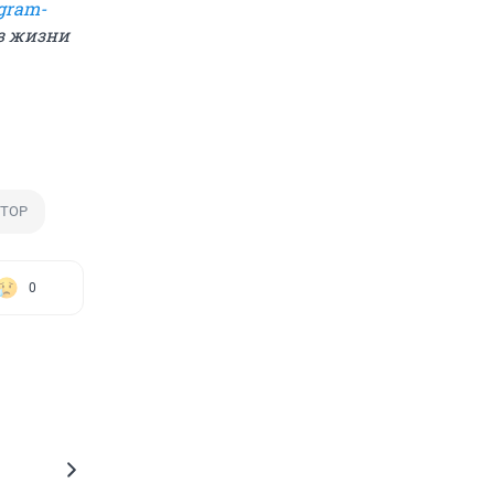
gram-
из жизни
ТОР
0