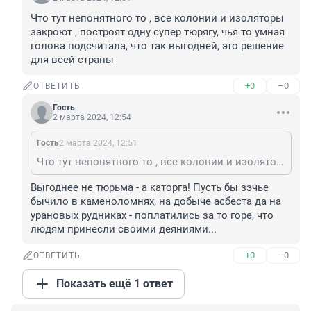
Что тут непонятного то , все колонии и изоляторы 
закроют , построят одну супер тюрягу, чья то умная 
голова подсчитала, что так выгодней, это решение 
для всей страны
+0
–0
ОТВЕТИТЬ
Гость
2 марта 2024, 12:54
Гость
2 марта 2024, 12:51
Что тут непонятного то , все колонии и изоляторы закроют , построят одну супер тюрягу, чья то умная голова подсчитала, что так выгодней, это решение для всей страны
Выгоднее не тюрьма - а каторга! Пусть бы зэчье 
бычило в каменоломнях, на добыче асбеста да на 
урановых рудниках - поплатились за то горе, что 
людям принесли своими деяниями...
+0
–0
ОТВЕТИТЬ
Показать ещё 1 ответ