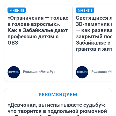
МНЕНИЕ
МНЕНИЕ
«Ограничения — только
Светящиеся ла
в голове взрослых».
3D‑памятник и
Как в Забайкалье дают
— как развивае
профессию детям с
закрытый посе
ОВЗ
Забайкалье с 
грантов и жите
Редакция «Чита.Ру»
Редакция «Чит
РЕКОМЕНДУЕМ
«Девчонки, вы испытываете судьбу»:
что творится в подпольной рюмочной