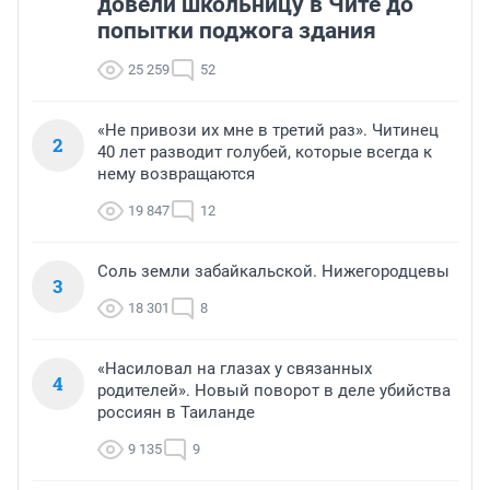
довели школьницу в Чите до
попытки поджога здания
25 259
52
«Не привози их мне в третий раз». Читинец
2
40 лет разводит голубей, которые всегда к
нему возвращаются
19 847
12
Соль земли забайкальской. Нижегородцевы
3
18 301
8
«Насиловал на глазах у связанных
4
родителей». Новый поворот в деле убийства
россиян в Таиланде
9 135
9