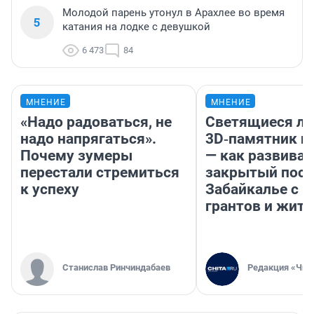
Молодой парень утонул в Арахлее во время
5
катания на лодке с девушкой
6 473
84
МНЕНИЕ
МНЕНИЕ
«Надо радоваться, не
Светящиеся ла
надо напрягаться».
3D‑памятник и
Почему зумеры
— как развивае
перестали стремиться
закрытый посе
к успеху
Забайкалье с 
грантов и жите
Станислав Ринчиндабаев
Редакция «Чит