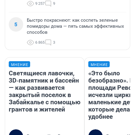
9 257
9
Быстро покраснеют: как соспеть зеленые
5
помидоры дома — пять самых эффективных
способов
6 865
3
МНЕНИЕ
МНЕНИЕ
Светящиеся лавочки,
«Это было
3D‑памятник и бассейн
безобразно». П
— как развивается
площади Рево
закрытый поселок в
исчезли цирки 
Забайкалье с помощью
маленькие дет
грантов и жителей
которые делаю
удобнее