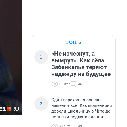
ТОП 5
«Не исчезнут, а
1
вымрут». Как сёла
Забайкалья теряют
надежду на будущее
26 327
46
Один переход по ссылке
2
изменил всё. Как мошенники
довели школьницу в Чите до
попытки поджога здания
23 172
43