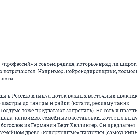
е «профессий» и совсем редкие, которые вряд ли широ
о встречаются. Например, нейрокодировщики, космоэ
логи.
оды в Россию хлынул поток разных восточных практик
-шастры до тантры и рэйки (кстати, рекламу таких
Госдуме тоже предлагают запретить). Но есть и практ
пада, например, семейные расстановки, которые выд
 богослов из Германии Берт Хеллингер. Он предлагает
семейном древе «испорченные» листочки (самоубийцы