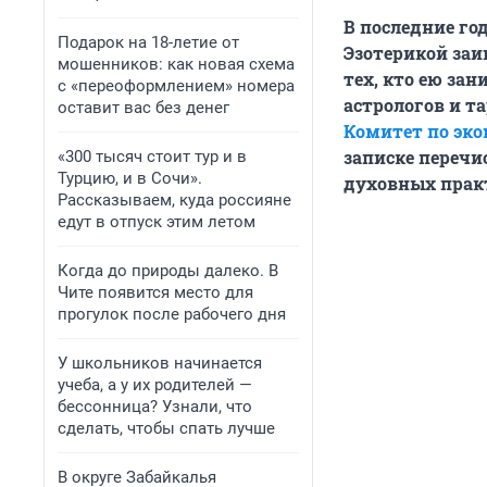
В последние го
Подарок на 18-летие от
Эзотерикой заи
мошенников: как новая схема
тех, кто ею зан
с «переоформлением» номера
астрологов и т
оставит вас без денег
Комитет по эк
записке перечи
«300 тысяч стоит тур и в
Турцию, и в Сочи».
духовных практ
Рассказываем, куда россияне
едут в отпуск этим летом
Когда до природы далеко. В
Чите появится место для
прогулок после рабочего дня
У школьников начинается
учеба, а у их родителей —
бессонница? Узнали, что
сделать, чтобы спать лучше
В округе Забайкалья