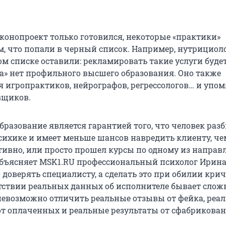
аконопроект только готовился, некоторые «практики»
м, что попали в черный список. Например, нутрициоло
ом списке оставили: рекламировать такие услуги будет
ка» нет профильного высшего образования. Оно также
я игропрактиков, нейрографов, регрессологов… и упо
вщиков.
разование является гарантией того, что человек разб
сихике и имеет меньше шансов навредить клиенту, че
тивно, или просто прошел курсы по одному из направ
объясняет MSK1.RU профессиональный психолог Ирина
доверять специалисту, а сделать это при обилии кри
тствии реальных данных об исполнителе бывает слож
 невозможно отличить реальные отзывы от фейка, реа
т оплаченных и реальные результаты от сфабрикова