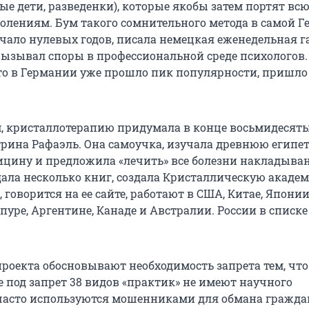
е дети, разведенки), которые якобы затем портят всю
лениям. Бум такого сомнительного метода в самой 
ало нулевых годов, писала немецкая еженедельная газ
 вызывал споры в профессиональной среде психологов.
что в Германии уже прошло пик популярности, пришл
м, кристаллотерапию придумала в конце восьмидесят
рина Рафаэль. Она самоучка, изучала древнюю египе
цину и предложила «лечить» все болезни накладыва
дала несколько книг, создала Кристаллическую акаде
 говорится на ее сайте, работают в США, Китае, Японии
уре, Аргентине, Канаде и Австралии. России в списке
роекта обосновывают необходимость запрета тем, что
 под запрет 38 видов «практик» не имеют научного
часто используются мошенниками для обмана гражда