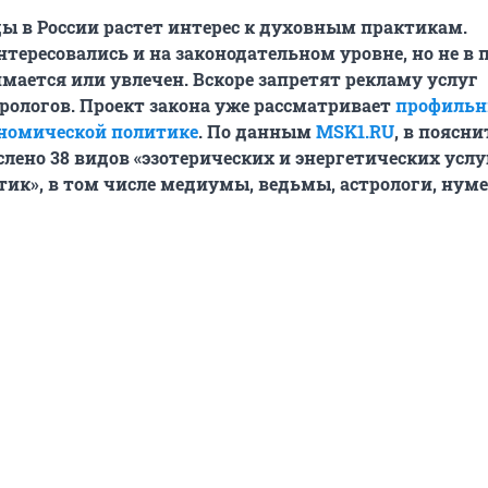
ды в России растет интерес к духовным практикам.
нтересовались и на законодательном уровне, но не в 
имается или увлечен. Вскоре запретят рекламу услуг
арологов. Проект закона уже рассматривает
профиль
ономической политике
. По данным
MSK1.RU
, в поясн
слено 38 видов «эзотерических и энергетических услу
ик», в том числе медиумы, ведьмы, астрологи, нуме