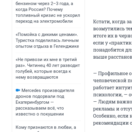
бензином через 2–3 года, а
когда Россия? Почему
топливный кризис не ускорил
Кстати, когда з
переход на электромобили
возмутились те
«Помойка с дикими ценами».
итоге их в черн
Туристка поделилась личным
если у «практи
опытом отдыха в Геленджике
понадобится дл
выше расстано
«Не привози их мне в третий
раз». Читинец 40 лет разводит
голубей, которые всегда к
— Профильное об
нему возвращаются
человеческой п
работает интуи
Mercedes производителя
психологии, — 
дронов подорвали под
— Людям важно 
Екатеринбургом —
рассказываем всё, что
рекламы и отсу
известно о покушении
Особенно, если
рекомендации о
Кому признаются в любви, а