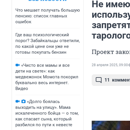
Не имею
Что мешает получать большую
использ
пенсию: список главных
ошибок
запретят
таролог
Где ваш психологический
порог? Забайкальцы ответили,
по какой цене они уже не
Проект зако
готовы покупать бензин
«Чисто все мамы и все
28 апреля 2025, 09:00
дети на свете»: как
медвежонок Момота покорил
11
коммен
буквально весь интернет.
Видео
«Долго боялась
выходить на улицу». Мама
искалеченного бойца — о том,
как спасает сына, который
разбился по пути к невесте