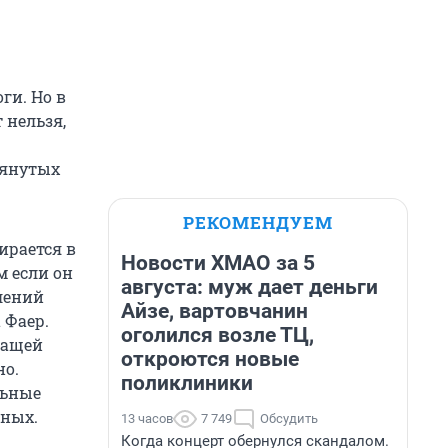
ги. Но в
 нельзя,
мянутых
РЕКОМЕНДУЕМ
ирается в
Новости ХМАО за 5
м если он
августа: муж дает деньги
лений
Айзе, вартовчанин
 Фаер.
оголился возле ТЦ,
чащей
откроются новые
но.
поликлиники
льные
нных.
13 часов
7 749
Обсудить
Когда концерт обернулся скандалом.