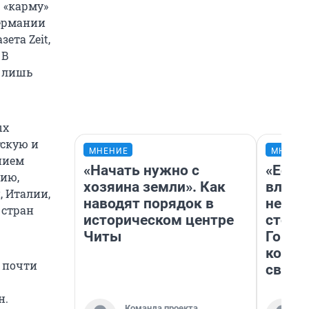
 «карму»
Германии
ета Zeit,
 В
о лишь
ых
тскую и
МНЕНИЕ
МНЕНИ
нием
«Начать нужно с
«Если 
мию,
хозяина земли». Как
влюби
, Италии,
наводят порядок в
непра
 стран
историческом центре
сторо
Читы
Горно
комфо
 почти
своим
н.
Команда проекта