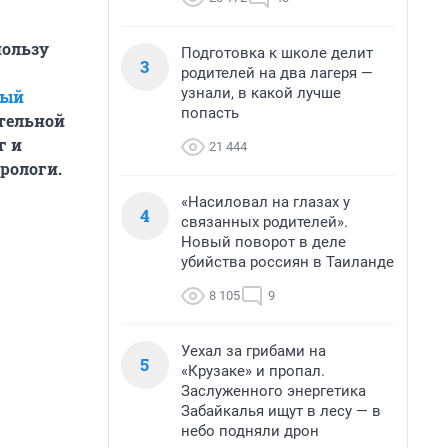
пользу
Подготовка к школе делит
3
родителей на два лагеря —
узнали, в какой лучше
ный
попасть
ительной
г и
21 444
рологи.
«Насиловал на глазах у
4
связанных родителей».
Новый поворот в деле
убийства россиян в Таиланде
8 105
9
Уехал за грибами на
5
«Крузаке» и пропал.
Заслуженного энергетика
Забайкалья ищут в лесу — в
небо подняли дрон