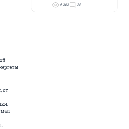
6 383
38
кой
нергеты
, от
ики,
умал
,