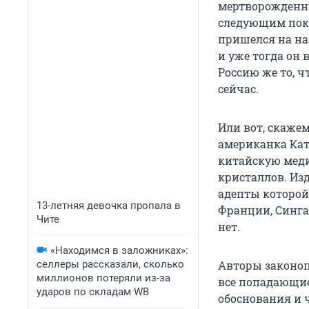
мертворожденны
следующим поко
пришелся на нач
и уже тогда он
Россию же то, 
сейчас.
Или вот, скаже
американка Кат
китайскую меди
кристаллов. Из
адепты которой,
13-летняя девочка пропала в
Франции, Сингап
Чите
нет.
«Находимся в заложниках»:
селлеры рассказали, сколько
Авторы законоп
миллионов потеряли из-за
все попадающие
ударов по складам WB
обоснования и 