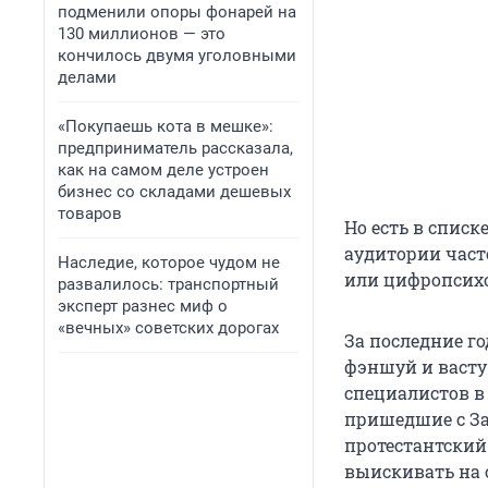
подменили опоры фонарей на
130 миллионов — это
кончилось двумя уголовными
делами
«Покупаешь кота в мешке»:
предприниматель рассказала,
как на самом деле устроен
бизнес со складами дешевых
товаров
Но есть в списк
аудитории част
Наследие, которое чудом не
или цифропсихо
развалилось: транспортный
эксперт разнес миф о
«вечных» советских дорогах
За последние г
фэншуй и васту
специалистов в 
пришедшие с За
протестантский
выискивать на 