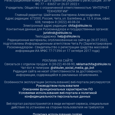
Регистрационный номер и дата принятия решения о регистрации: ЭЛ №
ФС 77 – 83657 от 26.07.2022 г.
Учредитель: Общество с ограниченной ответственностью "ИНТЕРНЕТ
ТЕХНОЛОГИИ"
Главный редактор: Шайтанова Екатерина Александровна
Адрес редакции: 672000, Россия, Чита, ул. Балябина, д. 13, 6 этаж, офис
608, телефон 8 (3022) 40-08-24
Электронный адрес редакции:
chita@shkulev.ru
Контактные данные для Роскомнадзора и государственных органов:
juristnsk@shkulev.ru
Техподдержка:
help@shkulev.ru
Редакционные материалы, опубликованные на сайте до 26.07.2022,
подготовлены Информационным агентством Чита.Ру (Зарегистрировано
Роскомнадзором - Свидетельство о регистрации средства массовой
информации ИА №ФС 77-71394 от 17 октября 2017 года)
РЕКЛАМА НА САЙТЕ
Связаться с отделом продаж: 8 (30-22) 40-08-90,
reklamachita@shkulev.ru
Чат-бот в телеграм:
@shkulev_social_media_gp_bot
Редакция сайта не несет ответственности за достоверность
информации, содержащейся в рекламных объявлениях.
Особенности эксплуатации (использования) веб-портала регулируются:
Руководством пользователя
Описанием функциональных характеристик ПО
Условиями использования веб-портала и политикой
конфиденциальности персональных данных
Веб-портал распространяется в виде интернет-сервиса, специальные
действия по установке на стороне пользователя не требуются
Политика использования cookies