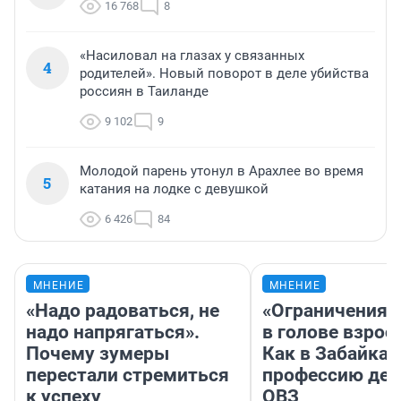
16 768
8
«Насиловал на глазах у связанных
4
родителей». Новый поворот в деле убийства
россиян в Таиланде
9 102
9
Молодой парень утонул в Арахлее во время
5
катания на лодке с девушкой
6 426
84
МНЕНИЕ
МНЕНИЕ
«Надо радоваться, не
«Ограничения 
надо напрягаться».
в голове взрос
Почему зумеры
Как в Забайка
перестали стремиться
профессию дет
к успеху
ОВЗ