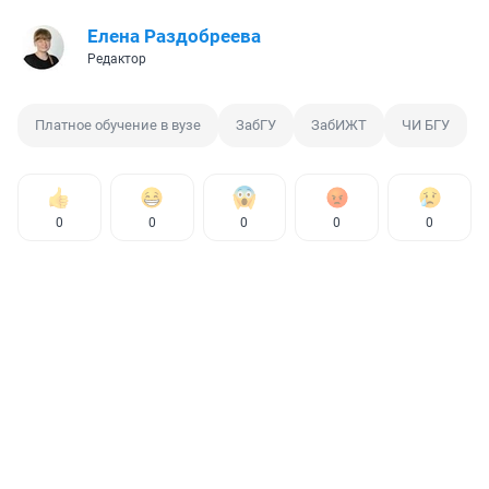
Елена Раздобреева
Редактор
Платное обучение в вузе
ЗабГУ
ЗабИЖТ
ЧИ БГУ
0
0
0
0
0