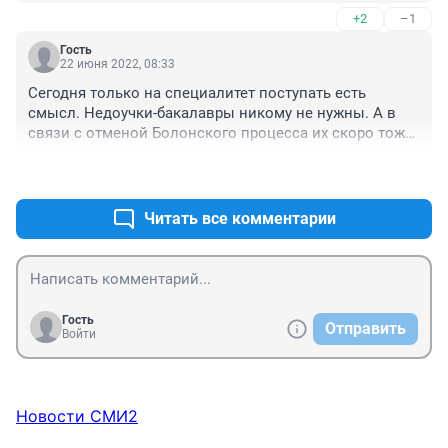
начальников жд предприятий, чтоб унаследовать 
+2
–1
должность родителей. Сейчас самый популярный - 
медицинский, врачи самые высоко оплачиваемый, 
Гость
плюс никакой ответственности.
22 июня 2022, 08:33
Сегодня только на специалитет поступать есть 
смысл. Недоучки-бакалавры никому не нужны. А в 
связи с отменой Болонского процесса их скоро тоже 
отменят. Радует, что в Чите есть программы 
+1
–0
специалитета, правда это, в основном, инженерные 
направления. Ещё и учиться бесплатно. Но детей, 
способных сдавать физику, в крае почти нет.
Читать все комментарии
Гость
Отправить
Войти
Новости СМИ2