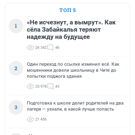
ТОП 5
«Не исчезнут, а вымрут». Как
1
сёла Забайкалья теряют
надежду на будущее
26 342
46
Один переход по ссылке изменил всё. Как
2
мошенники довели школьницу в Чите до
попытки поджога здания
23 978
43
Подготовка к школе делит родителей на два
3
лагеря — узнали, в какой лучше попасть
21 456