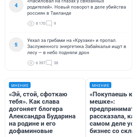
«Насиловал на глазах у связанных
4
родителей». Новый поворот в деле убийства
россиян в Таиланде
8 170
9
Уехал за грибами на «Крузаке» и пропал.
5
Заслуженного энергетика Забайкалья ищут в
лесу — в небо подняли дрон
6 397
38
МНЕНИЕ
МНЕНИЕ
«Эй, стой, сфоткаю
«Покупаешь ко
тебя». Как слава
мешке»:
догоняет блогера
предпринимат
Александра Бударина
рассказала, как
на родине и его
самом деле ус
дофаминовые
бизнес со скл