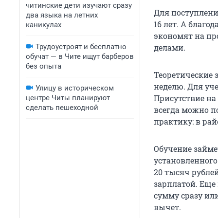
читинские дети изучают сразу
Для поступлени
два языка на летних
16 лет. А благо
каникулах
экономят на пр
Трудоустроят и бесплатно
делами.
обучат — в Чите ищут барберов
без опыта
Теоретические 
неделю. Для уч
Улицу в историческом
Присутствие на 
центре Читы планируют
сделать пешеходной
всегда можно по
практику: в ра
Обучение займет
установленного 
20 тысяч рубле
зарплатой. Еще 
сумму сразу ил
вычет.