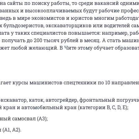
на сайты по поиску работы, то среди вакансий одними
ванных и высокооплачиваемых будут рабочие профес
 ведь в мире экономистов и юристов многим работода
х бульдозеристов, экскаваторщиков или водителей са
лата у таких специалистов повышается: например, раб
 получать до 200 тысяч рублей в месяц. А стать маш
жет любой желающий. В Чите этому обучает образов
агает курсы машинистов спецтехники по 10 направле
экскаватор, каток, автогрейдер, фронтальный погрузчи
кран и автомобильный кран (категории B, C, D, E);
ный самосвал (А3);
(А1, А2).