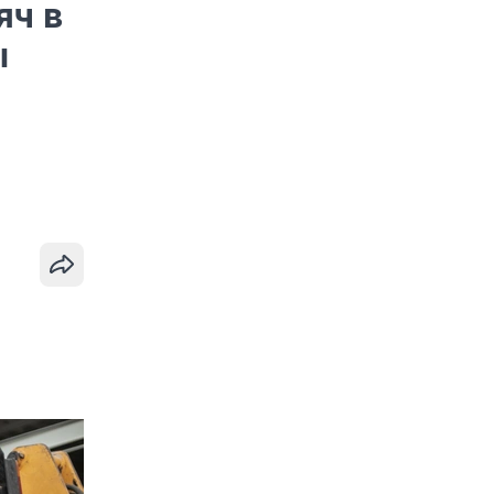
яч в
ы