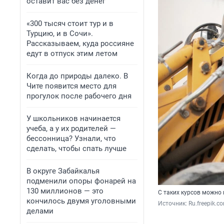
оставит вас без денег
«300 тысяч стоит тур и в
Турцию, и в Сочи».
Рассказываем, куда россияне
едут в отпуск этим летом
Когда до природы далеко. В
Чите появится место для
прогулок после рабочего дня
У школьников начинается
учеба, а у их родителей —
бессонница? Узнали, что
сделать, чтобы спать лучше
В округе Забайкалья
подменили опоры фонарей на
130 миллионов — это
С таких курсов можно 
кончилось двумя уголовными
Источник: 
Ru.freepik.c
делами