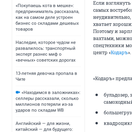
Если взглянуть 
«Покупаешь кота в мешке»:
самых востребо
предприниматель рассказала,
неудивительно,
как на самом деле устроен
бизнес со складами дешевых
хватает хороши
товаров
Поэтому и зарп
вахтами, можно
Наследие, которое чудом не
спецтехники мо
развалилось: транспортный
центр «
Кодаръ
».
эксперт разнес миф о
«вечных» советских дорогах
13-летняя девочка пропала в
«Кодаръ» предл
Чите
«Находимся в заложниках»:
бульдозер, 
селлеры рассказали, сколько
самоходный 
миллионов потеряли из-за
ударов по складам WB
большегруз
квадроцикл 
Английский — для жизни,
китайский — для будущего: