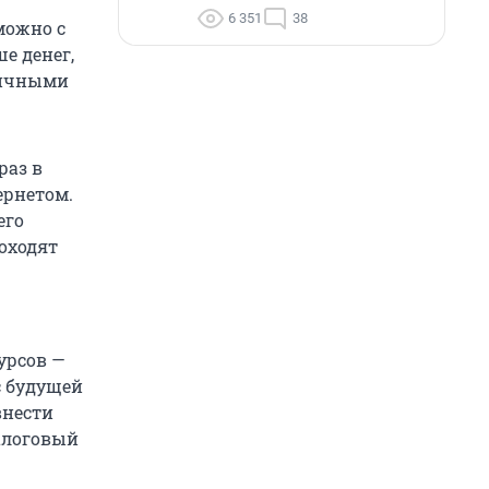
6 351
38
можно с
е денег,
личными
раз в
ернетом.
его
роходят
урсов —
с будущей
внести
налоговый