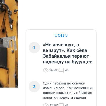
ТОП 5
«Не исчезнут, а
1
вымрут». Как сёла
Забайкалья теряют
надежду на будущее
26 290
46
Один переход по ссылке
2
изменил всё. Как мошенники
довели школьницу в Чите до
попытки поджога здания
22 107
41