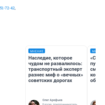
351-72-42
,
МНЕНИЕ
МНЕНИ
Наследие, которое
«Спут
чудом не развалилось:
пургу»
транспортный эксперт
смерт
разнес миф о «вечных»
котор
советских дорогах
обнар
Олег Арефьев
Блогер, предприниматель,