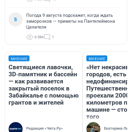
Погода 9 августа подскажет, когда ждать
5
заморозков — приметы на Пантелеймона
Целителя
6 584
1
МНЕНИЕ
МНЕНИЕ
Светящиеся лавочки,
«Нет некрасив
3D‑памятник и бассейн
городов, есть
— как развивается
недофинансиро
закрытый поселок в
Путешественн
Забайкалье с помощью
проехали 2000
грантов и жителей
километров по 
машине — стои
того
Редакция «Чита.Ру»
Екатерина Лит