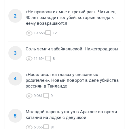
«Не привози их мне в третий раз». Читинец
2
40 лет разводит голубей, которые всегда к
нему возвращаются
19 658
12
Соль земли забайкальской. Нижегородцевы
3
11 694
8
«Насиловал на глазах у связанных
4
родителей». Новый поворот в деле убийства
россиян в Таиланде
9 061
9
Молодой парень утонул в Арахлее во время
5
катания на лодке с девушкой
6 366
81