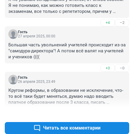
Я не понимаю, как можно готовить класс к 
экзаменам, все только с репетитором, причем у 
каждого ученика. Причем репетитор тот же учитель 
+4
–2
только с другой школы, а учителя с нашей школы 
репетиторами у учеников других школ. Что блин за 
Гость
бизнес, и такое ощущение что это делается 
27 апреля 2025, 00:00
специально. Я помню как нас гоняли перед 
Большая часть увольнений учителей происходит из-за 
экзаменами наши родные учителя, никакого 
"самодура-директора"! А потом всё валят на учителей 
репетитора не надо. Классный руководитель учитель 
и учеников ((((
алгебры и геометрии. 3 пробник полкласса двойки. И 
ничего, нанимайте репетиторов.. А ты чем 
+3
–0
занимаешься??? Разговор не про воспитание, а про 
свои прямые обязанности.
Гость
26 апреля 2025, 23:49
Кругом реформы, в образовании не исключение, что-
то всё таки будет меняться, думаю надо вводить 
платное образование после 3 класса, писать 
научился и ладно, остальное за деньги!!!!!А то смотрю 
+5
–2
обнаглели, учитель уже как кролик подопытный, за 
нищую зарплату.
Читать все комментарии