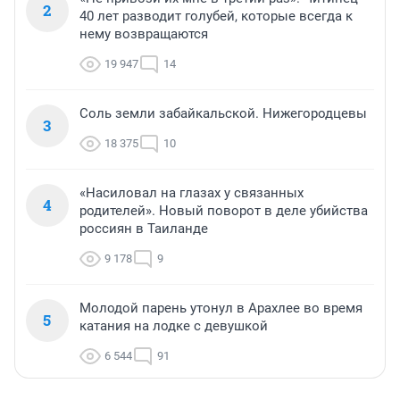
2
40 лет разводит голубей, которые всегда к
нему возвращаются
19 947
14
Соль земли забайкальской. Нижегородцевы
3
18 375
10
«Насиловал на глазах у связанных
4
родителей». Новый поворот в деле убийства
россиян в Таиланде
9 178
9
Молодой парень утонул в Арахлее во время
5
катания на лодке с девушкой
6 544
91