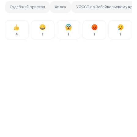
Судебный пристав
Хилок
УФССП по Забайкальскому кра
4
1
1
1
1