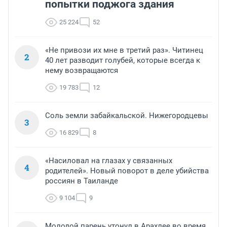
попытки поджога здания
25 224
52
«Не привози их мне в третий раз». Читинец
2
40 лет разводит голубей, которые всегда к
нему возвращаются
19 783
12
Соль земли забайкальской. Нижегородцевы
3
16 829
8
«Насиловал на глазах у связанных
4
родителей». Новый поворот в деле убийства
россиян в Таиланде
9 104
9
Молодой парень утонул в Арахлее во время