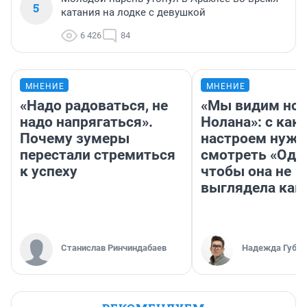
5
катания на лодке с девушкой
6 426
84
МНЕНИЕ
МНЕНИЕ
«Надо радоваться, не
«Мы видим нов
надо напрягаться».
Нолана»: с как
Почему зумеры
настроем нужн
перестали стремиться
смотреть «Оди
к успеху
чтобы она не
выглядела как
Станислав Ринчиндабаев
Надежда Губар