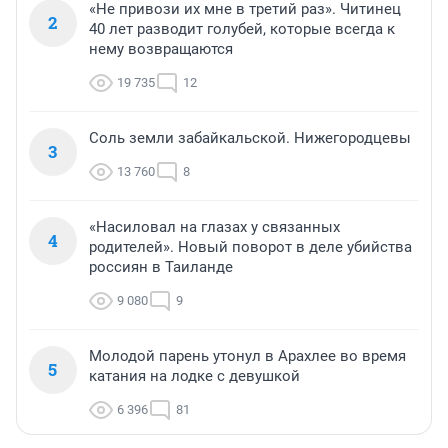
«Не привози их мне в третий раз». Читинец
2
40 лет разводит голубей, которые всегда к
нему возвращаются
19 735
12
Соль земли забайкальской. Нижегородцевы
3
13 760
8
«Насиловал на глазах у связанных
4
родителей». Новый поворот в деле убийства
россиян в Таиланде
9 080
9
Молодой парень утонул в Арахлее во время
5
катания на лодке с девушкой
6 396
81