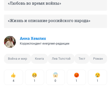
«Любовь во время войны»
«Жизнь и описание российского народа»
Анна Хемлих
Корреспондент evergreen-редакции
Война и мир
Книга
Лев Толстой
Тест
Роман
4
1
0
1
1