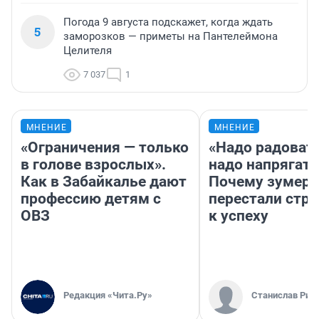
Погода 9 августа подскажет, когда ждать
5
заморозков — приметы на Пантелеймона
Целителя
7 037
1
МНЕНИЕ
МНЕНИЕ
«Ограничения — только
«Надо радовать
в голове взрослых».
надо напрягать
Как в Забайкалье дают
Почему зумер
профессию детям с
перестали стр
ОВЗ
к успеху
Редакция «Чита.Ру»
Станислав Рин