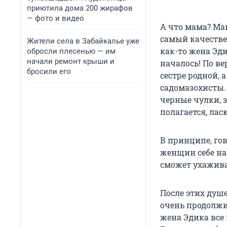
приютила дома 200 жирафов
— фото и видео
А что мама? Мам
самый качествен
Жители села в Забайкалье уже
как-то жена Эди
обросли плесенью — им
начали ремонт крыши и
началось! По ве
бросили его
сестре родной,
садомазохисты. 
черные чулки, з
полагается, лас
В принципе, го
женщин себе на
сможет ухажива
После этих душе
очень продолжит
жена Эдика все 