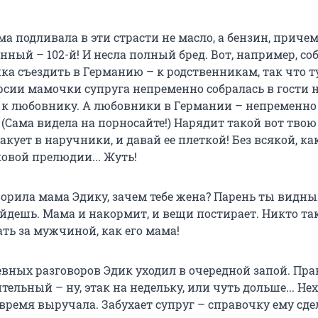
а подливала в эти страсти не масло, а бензин, причем
ный – 102-й! И несла полный бред. Вот, например, со
ка съездить в Германию – к родственникам, так что т
рсии мамочки супруга непременно собралась в гости н
 а к любовнику. А любовники в Германии – непременно
(Сама видела на порносайте!) Нарядит такой вот твою
акует в наручники, и давай ее плеткой! Без всякой, ка
ковой прелюдии... Жуть!
ворила мама Эдику, зачем тебе жена? Парень ты видны
йдешь. Мама и накормит, и вещи постирает. Никто та
ть за мужчиной, как его мама!
вных разговоров Эдик уходил в очередной запой. Прав
ельный – ну, этак на недельку, или чуть дольше... Н
время выручала. Забухает супруг – справочку ему сде