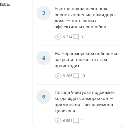
сь...
Быстро покраснеют: как
3
соспеть зеленые помидоры
дома — пять самых
эффективных способов
9 714
3
На Черноморском побережье
4
закрыли пляжи: что там
происходит
9 285
13
Погода 9 августа подскажет,
5
когда ждать заморозков —
приметы на Пантелеймона
Целителя
6 581
1