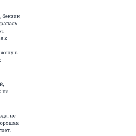
, бензин
бралась
ут
е к
 жену в
к
й,
к не
да, не
ехорошая
лает.