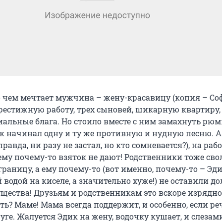
 о чем мечтает мужчина – жену-красавицу (копия – Со
 престижную работу, трех сыновей, шикарную квартиру
иальные блага. Но стоило вместе с ним замахнуть рюм
ик начинал одну и ту же противную и нудную песню. А
авда, ни разу не застал, но кто сомневается?), на рабо
 ему почему-то взяток не дают! Родственники тоже сво
границу, а ему почему-то (вот именно, почему-то – Эд
 водой на киселе, а значительно хуже!) не оставили до
щества! Друзьям и родственникам это вскоре изрядно
ь? Маме! Мама всегда поддержит, и особенно, если ре
уге. Жалуется Эдик на жену, водочку кушает, и слезам