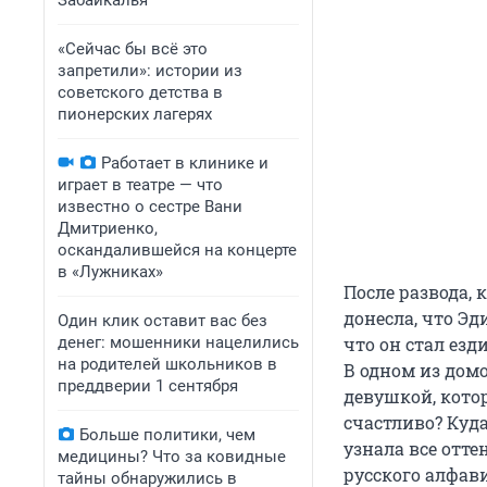
Забайкалья
«Сейчас бы всё это
запретили»: истории из
советского детства в
пионерских лагерях
Работает в клинике и
играет в театре — что
известно о сестре Вани
Дмитриенко,
оскандалившейся на концерте
в «Лужниках»
После развода,
донесла, что Эд
Один клик оставит вас без
денег: мошенники нацелились
что он стал езд
на родителей школьников в
В одном из дом
преддверии 1 сентября
девушкой, кото
счастливо? Куда
Больше политики, чем
узнала все отте
медицины? Что за ковидные
русского алфави
тайны обнаружились в