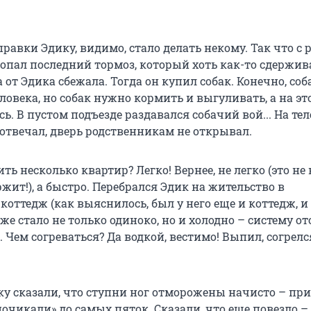
авки Эдику, видимо, стало делать некому. Так что с 
ропал последний тормоз, который хоть как-то сдержив
 от Эдика сбежала. Тогда он купил собак. Конечно, соб
овека, но собак нужно кормить и выгуливать, а на эт
сь. В пустом подъезде раздавался собачий вой... На т
 отвечал, дверь родственникам не открывал.
ь несколько квартир? Легко! Вернее, не легко (это н
ит!), а быстро. Перебрался Эдик на жительство в
оттедж (как выяснилось, был у него еще и коттедж, и
дже стало не только одиноко, но и холодно – систему о
 Чем согреваться? Да водкой, вестимо! Выпил, согрелся
ку сказали, что ступни ног отморожены начисто – при
почикали» до самых пяток. Сказали, что еще повезло –