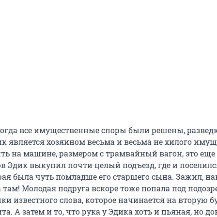
 когда все имущественные споры были решены, развед
ик является хозяином весьма и весьма не хилого имуще
ить на машине, размером с трамвайный вагон, это еще
ов Эдик выкупил почти целый подъезд, где и поселилс
рая была чуть помладше его старшего сына. Зажил, на
 там! Молодая подруга вскоре тоже попала под подозр
нки известного слова, которое начинается на вторую б
та. А затем и то, что рука у Эдика хоть и пьяная, но д