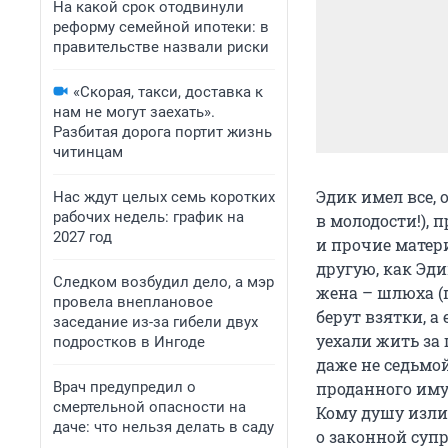
На какой срок отодвинули
реформу семейной ипотеки: в
правительстве назвали риски
«Скорая, такси, доставка к
нам не могут заехать».
Разбитая дорога портит жизнь
читинцам
Эдик имел все,
Нас ждут целых семь коротких
рабочих недель: график на
в молодости!),
2027 год
и прочие матер
другую, как Эд
Следком возбудил дело, а мэр
жена – шлюха (пр
провела внеплановое
берут взятки, а
заседание из-за гибели двух
уехали жить за 
подростков в Ингоде
даже не седьмой
Врач предупредил о
проданного иму
смертельной опасности на
Кому душу излит
даче: что нельзя делать в саду
о законной супр