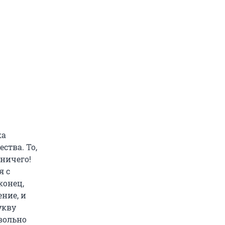
ка
ства. То,
 ничего!
я с
конец,
ение, и
укву
овольно