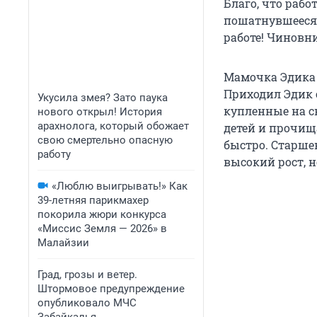
Благо, что рабо
пошатнувшееся з
работе! Чиновни
Мамочка Эдика 
Приходил Эдик с
Укусила змея? Зато паука
купленные на с
нового открыл! История
арахнолога, который обожает
детей и прочищ
свою смертельно опасную
быстро. Старшен
работу
высокий рост, н
«Люблю выигрывать!» Как
39-летняя парикмахер
покорила жюри конкурса
«Миссис Земля — 2026» в
Малайзии
Град, грозы и ветер.
Штормовое предупреждение
опубликовало МЧС