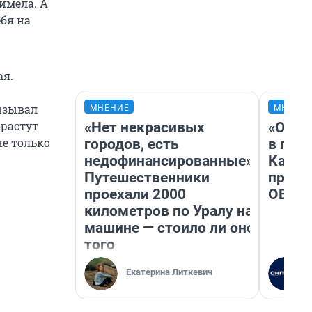
имела. А
ебя на
ая.
ызывал
МНЕНИЕ
МНЕНИ
 растут
«Нет некрасивых
«Огра
не только
городов, есть
в гол
недофинансированные».
Как в
Путешественники
профе
проехали 2000
ОВЗ
километров по Уралу на
машине — стоило ли оно
того
Екатерина Литкевич