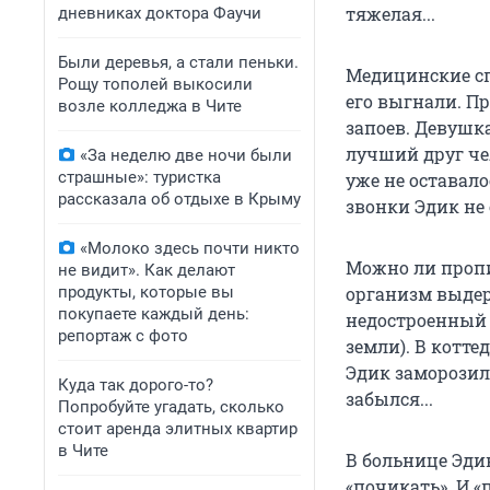
тяжелая...
дневниках доктора Фаучи
Были деревья, а стали пеньки.
Медицинские спр
Рощу тополей выкосили
его выгнали. П
возле колледжа в Чите
запоев. Девушка
лучший друг чел
«За неделю две ночи были
страшные»: туристка
уже не оставало
рассказала об отдыхе в Крыму
звонки Эдик не
«Молоко здесь почти никто
Можно ли пропит
не видит». Как делают
продукты, которые вы
организм выдерж
покупаете каждый день:
недостроенный к
репортаж с фото
земли). В котте
Эдик заморозил.
Куда так дорого-то?
забылся...
Попробуйте угадать, сколько
стоит аренда элитных квартир
в Чите
В больнице Эди
«почикать». И «