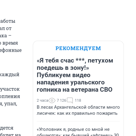
работы
ал от
ака –
о время
РЕКОМЕНДУЕМ
елефонные
«Я тебя счас ***, петухом
поедешь в зону!»
е каждый
Публикуем видео
нападения уральского
 участок
гопника на ветерана СВО
топления
2 часа
7 126
118
, упал,
В лесах Архангельской области много
лисичек: как их правильно пожарить
дется
«Уголовник я, родные со мной не
 будет на
общаются»: как бывший «афганец» 30