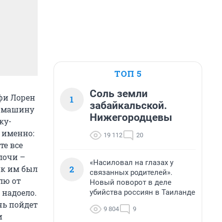
ТОП 5
Соль земли
фи Лорен
1
забайкальской.
, машину
Нижегородцевы
ку-
 именно:
19 112
20
те все
лочи –
«Насиловал на глазах у
2
ик им был
связанных родителей».
лю от
Новый поворот в деле
 надоело.
убийства россиян в Таиланде
чь пойдет
9 804
9
и