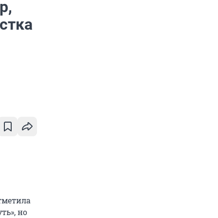
р,
истка
отметила
ть», но