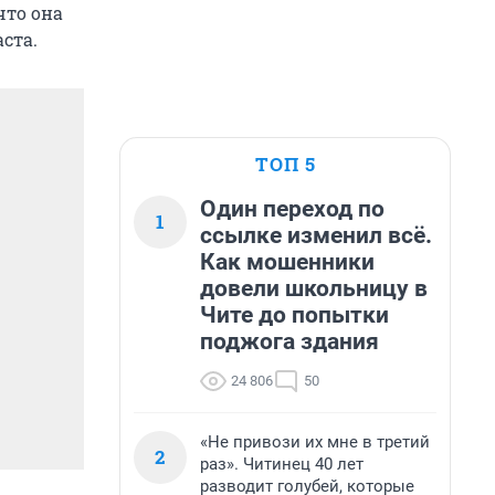
что она
ста.
ТОП 5
Один переход по
1
ссылке изменил всё.
Как мошенники
довели школьницу в
Чите до попытки
поджога здания
24 806
50
«Не привози их мне в третий
2
раз». Читинец 40 лет
разводит голубей, которые