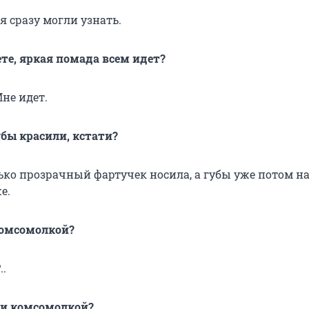
 сразу могли узнать.
ете, яркая помада всем идет?
Мне идет.
убы красили, кстати?
лько прозрачный фартучек носила, а губы уже потом н
е.
комсомолкой?
..
ли комсомолкой?