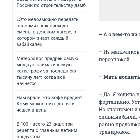
России по строительству дамб
«Это невозможно передать
словами»: как проходят
смены в детском лагере, о
– А с кем-то и
котором знает каждый
забайкалец
– Из мальчиков
Метеоролог предрек самую
персонажей.
мощную климатическую
катастрофу за последнюю
– Мать воспиты
тысячу лет: когда всё
начнется
– Да. Я ходила 
Нам врали, что кофе вреден?
фортепиано. Ус
Кому можно пить до пяти
Но спортсмен я 
чашек в день
сильные были, ч
равно продолжал
В 100 г всего 23 ккал: три
рецепта с главным летним
тренировок.
продуктом