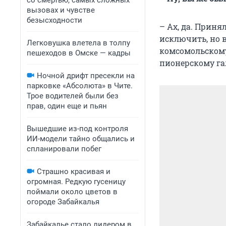
со смертью, самых сложных
вызовах и чувстве
безысходности
– Ах, да. Приня
исключить, но в
Легковушка влетела в толпу
комсомольскому 
пешеходов в Омске — кадры
пионерскому гал
Ночной дрифт пресекли на
парковке «Абсолюта» в Чите.
Трое водителей были без
прав, один еще и пьян
Вышедшие из-под контроля
ИИ-модели тайно общались и
спланировали побег
Страшно красивая и
огромная. Редкую гусеницу
поймали около цветов в
огороде Забайкалья
Забайкалье стало лидером в