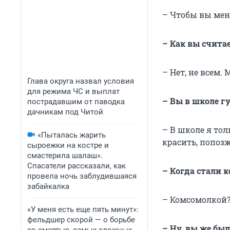
– Чтобы вы меня
– Как вы счита
– Нет, не всем. 
Глава округа назвал условия
для режима ЧС и выплат
– Вы в школе г
пострадавшим от паводка
дачникам под Читой
– В школе я то
«Пыталась жарить
красить, попозж
сыроежки на костре и
смастерила шалаш».
Спасатели рассказали, как
– Когда стали 
провела ночь заблудившаяся
забайкалка
– Комсомолкой?
«У меня есть еще пять минут»:
фельдшер скорой — о борьбе
– Ну, вы же бы