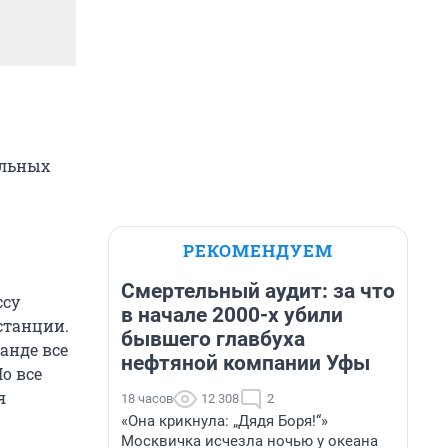
альных
РЕКОМЕНДУЕМ
Смертельный аудит: за что
ссу
в начале 2000-х убили
станции.
бывшего главбуха
анде все
нефтяной компании Уфы
о все
я
18 часов
12 308
2
«Она крикнула: „Дядя Боря!“»
Москвичка исчезла ночью у океана