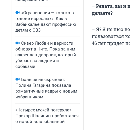
– Рената, вы и
делаете?
«Ограничения — только в
голове взрослых». Как в
Забайкалье дают профессию
– Я? Я не пью в
детям с ОВЗ
пользоваться ко
46 лет придет п
Сквер Любви и верности
обновят в Чите. Пока за ним
закреплен дворник, который
убирает за людьми и
собаками
Больше не скрывает:
Полина Гагарина показала
романтичные кадры с новым
избранником
«Четырех мужей потеряла»:
Прохор Шаляпин проболтался
о новой возлюбленной