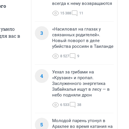
всегда к нему возвращаются
ого
15 388
11
 умело
«Насиловал на глазах у
3
связанных родителей».
для вас в
Новый поворот в деле
убийства россиян в Таиланде
8 527
9
Уехал за грибами на
4
«Крузаке» и пропал.
Заслуженного энергетика
Забайкалья ищут в лесу — в
небо подняли дрон
6 533
38
Молодой парень утонул в
5
Арахлее во время катания на