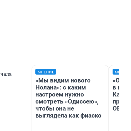
МНЕНИЕ
МНЕНИ
ачала
«Мы видим нового
«Огра
Нолана»: с каким
в гол
настроем нужно
Как в
смотреть «Одиссею»,
профе
чтобы она не
ОВЗ
выглядела как фиаско