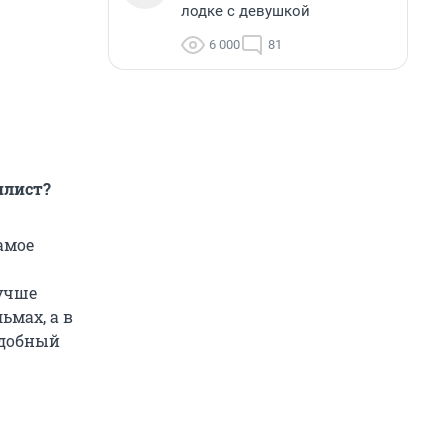
лодке с девушкой
6 000
81
илист?
Самое
лучше
ьмах, а в
удобный