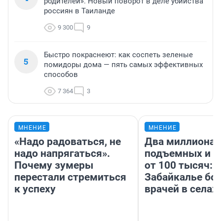
родителей». Новый поворот в деле убийства
россиян в Таиланде
9 300
9
Быстро покраснеют: как соспеть зеленые
5
помидоры дома — пять самых эффективных
способов
7 364
3
МНЕНИЕ
МНЕНИЕ
«Надо радоваться, не
Два миллиона
надо напрягаться».
подъемных и з
Почему зумеры
от 100 тысяч: 
перестали стремиться
Забайкалье бор
к успеху
врачей в селах