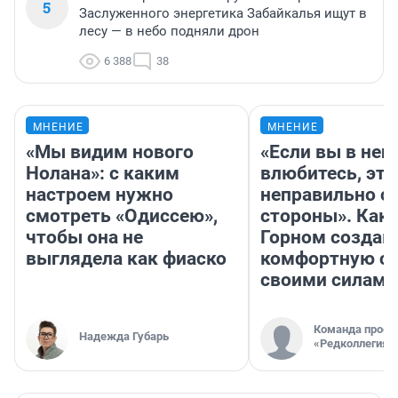
5
Заслуженного энергетика Забайкалья ищут в
лесу — в небо подняли дрон
6 388
38
МНЕНИЕ
МНЕНИЕ
«Мы видим нового
«Если вы в него
Нолана»: с каким
влюбитесь, это
настроем нужно
неправильно с
смотреть «Одиссею»,
стороны». Как 
чтобы она не
Горном создаю
выглядела как фиаско
комфортную с
своими силами
Команда проек
Надежда Губарь
«Редколлегия»