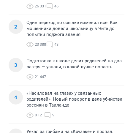
26 331
46
Один переход по ссылке изменил всё. Как
2
мошенники довели школьницу в Чите до
попытки поджога здания
23 388
43
Подготовка к школе делит родителей на два
3
лагеря — узнали, в какой лучше попасть
21 447
«Насиловал на глазах у связанных
4
родителей». Новый поворот в деле убийства
россиян в Таиланде
8 121
9
Уехал за грибами на «Крузаке» и пропал.